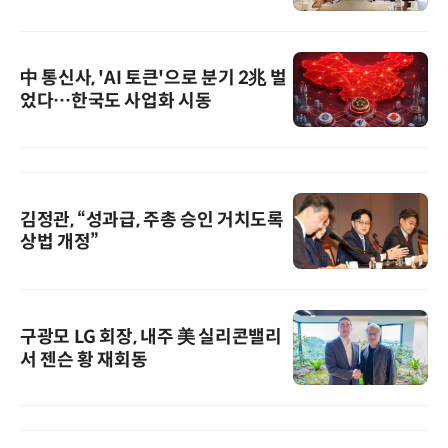
中 통신사, 'AI 토큰'으로 분기 2兆 벌
었다…한국도 사업화 시동
김정관, “성과급, 주총 승인 거치도록
상법 개정”
구광모 LG 회장, 내주 美 실리콘밸리
서 젠슨 황 재회동