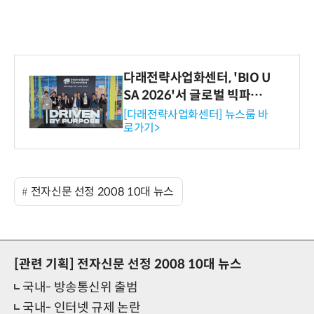
다래전략사업화센터, 'BIO U
SA 2026'서 글로벌 빅파마
와의 비즈니스 미팅 지원…K
[다래전략사업화센터] 뉴스룸 바
로가기>
-바이오 해외 진출 교두보 확
보
전자신문 선정 2008 10대 뉴스
[관련 기획]
전자신문 선정 2008 10대 뉴스
국내- 방송통신위 출범
국내- 인터넷 규제 논란