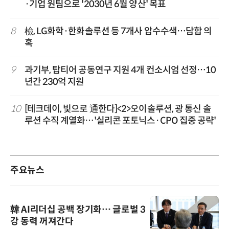
·기업 원팀으로 '2030년 6월 양산' 목표
8
檢, LG화학·한화솔루션 등 7개사 압수수색…담합 의
혹
9
과기부, 탑티어 공동연구 지원 4개 컨소시엄 선정…10
년간 230억 지원
10
[테크데이, 빛으로 通한다]<2>오이솔루션, 광 통신 솔
루션 수직 계열화…'실리콘 포토닉스·CPO 집중 공략'
주요뉴스
韓 AI리더십 공백 장기화… 글로벌 3
강 동력 꺼져간다