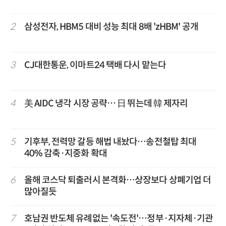
2
삼성전자, HBM5 대비 성능 최대 8배 'zHBM' 공개
3
CJ대한통운, 이마트24 택배 다시 맡는다
4
美 AIDC 냉각 시장 공략… 日 뛰는데 韓 제자리
5
기후부, 전력망 갈등 해법 내놨다…송전철탑 최대
40% 감축·지중화 확대
6
올해 코스닥 퇴출러시 본격화…상장보다 상폐기업 더
많아질듯
7
호남권 반도체 유례없는 '속도전'…정부·지자체·기관