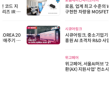
로옴세미컨덕터코리아
로옴, 업계 최고 수준의 Wide-SOA
구현한 차량용 MOSFET 개발
시큐어링크
시큐어링크, 중소기업기술정보진
흥원 AI 초격차 R&D 사업 최종 선
정
위고페어
위고페어, 서울AI허브 '2026 AI 전
환(AX) 지원사업' 컨소시엄 선정