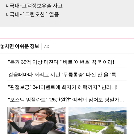
국내-고객정보유출 사고
국내-`그린오션` 열풍
놓치면 아쉬운 정보
AD