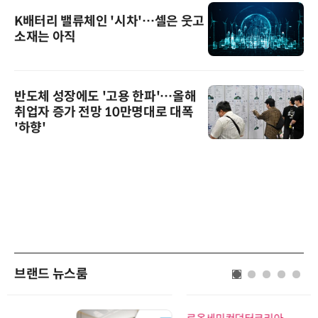
K배터리 밸류체인 '시차'…셀은 웃고
소재는 아직
반도체 성장에도 '고용 한파'…올해
취업자 증가 전망 10만명대로 대폭
'하향'
브랜드 뉴스룸