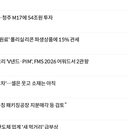
2·청주 M17에 54조원 투자
 원료' 폴리실리콘 파생상품에 15% 관세
'V낸드·PIM', FMS 2026 어워드서 2관왕
시차'…셀은 웃고 소재는 아직
충칭 패키징공장 지분매각 등 검토”
반도체 업계 '새 먹거리' 급부상