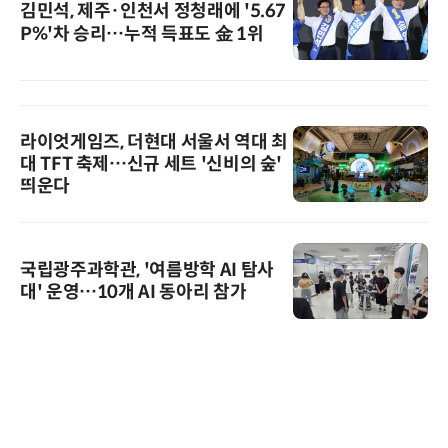
김민석, 제주·인천서 정청래에 '5.67
P%'차 승리…누적 득표도 金 1위
라이엇게임즈, 더현대 서울서 역대 최
대 TFT 축제…신규 세트 '신비의 숲'
띄운다
국립광주과학관, '여름방학 AI 탐사
대' 운영…10개 AI 동아리 참가