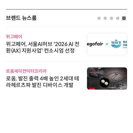
브랜드 뉴스룸
위고페어
위고페어, 서울AI허브 '2026 AI 전
환(AX) 지원사업' 컨소시엄 선정
로옴세미컨덕터코리아
로옴, 발진 출력 4배 높인 2세대 테
라헤르츠파 발진 디바이스 개발