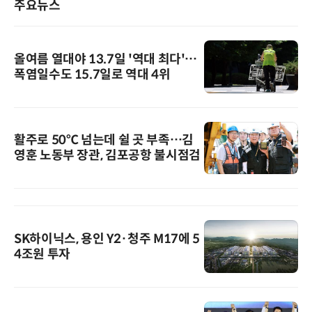
주요뉴스
올여름 열대야 13.7일 '역대 최다'…
폭염일수도 15.7일로 역대 4위
활주로 50℃ 넘는데 쉴 곳 부족…김
영훈 노동부 장관, 김포공항 불시점검
SK하이닉스, 용인 Y2·청주 M17에 5
4조원 투자