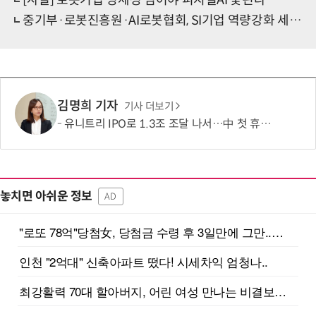
[사설] 로봇기업 영세성 넘어야 피지컬AI 꽃핀다
중기부·로봇진흥원·AI로봇협회, SI기업 역량강화 세미나 개최
김명희 기자
기사 더보기
유니트리 IPO로 1.3조 조달 나서…中 첫 휴머노이드 상장사 탄생 임박
놓치면 아쉬운 정보
AD