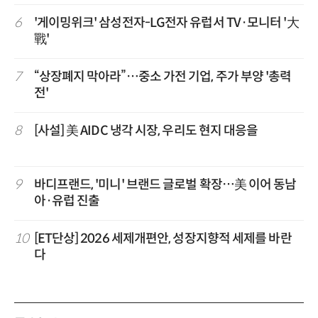
6
'게이밍위크' 삼성전자-LG전자 유럽서 TV·모니터 '大
戰'
7
“상장폐지 막아라”…중소 가전 기업, 주가 부양 '총력
전'
8
[사설] 美 AIDC 냉각 시장, 우리도 현지 대응을
9
바디프랜드, '미니' 브랜드 글로벌 확장…美 이어 동남
아·유럽 진출
10
[ET단상] 2026 세제개편안, 성장지향적 세제를 바란
다