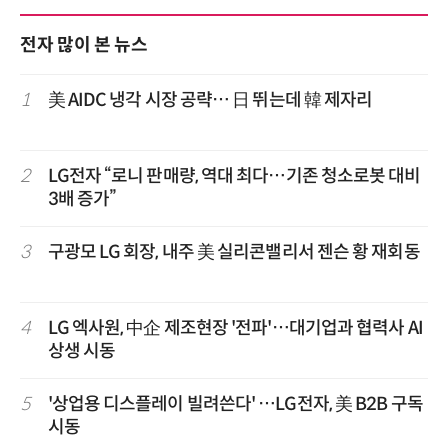
전자 많이 본 뉴스
1
美 AIDC 냉각 시장 공략… 日 뛰는데 韓 제자리
2
LG전자 “로니 판매량, 역대 최다…기존 청소로봇 대비
3배 증가”
3
구광모 LG 회장, 내주 美 실리콘밸리서 젠슨 황 재회동
4
LG 엑사원, 中企 제조현장 '전파'…대기업과 협력사 AI
상생 시동
5
'상업용 디스플레이 빌려쓴다' …LG전자, 美 B2B 구독
시동