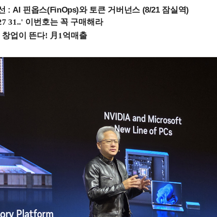
 : AI 핀옵스(FinOps)와 토큰 거버넌스 (8/21 잠실역)