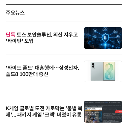
주요뉴스
단독
토스 보안솔루션, 외산 지우고
'타이탄' 도입
'와이드 폴드' 대흥행에…삼성전자,
폴드8 100만대 증산
K게임 글로벌 도전 가로막는 '불법 복
제'... 패키지 게임 '크랙' 버젓이 유통