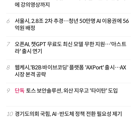
에 강의영상까지
6
서울시, 2.8조 2차 추경…청년 50만명 AI 이용권에 56
억원 배정
7
오픈AI, 챗GPT 무료도 최신 모델 무한 지원…'아스트
라' 출시 연기
8
웹케시,'B2B 바이브코딩' 플랫폼 'AXPort' 출시…AX
시장 본격 공략
9
단독
토스 보안솔루션, 외산 지우고 '타이탄' 도입
10
경기도의회 국힘, AI·반도체 정책 전환 필요성 제기