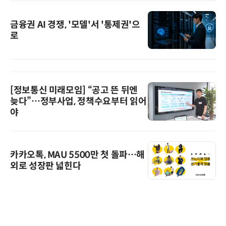
금융권 AI 경쟁, '모델'서 '통제권'으
로
[정보통신 미래모임] “공고 뜬 뒤엔
늦다”…정부사업, 정책수요부터 읽어
야
카카오톡, MAU 5500만 첫 돌파…해
외로 성장판 넓힌다