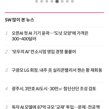
SW 많이 본 뉴스
1
오픈AI 첫 AI 기기 윤곽…'도넛 모양'에 가격은
300~400달러
2
'모두의 AI' 컨소시엄 영입 경쟁 불붙어
3
구광모 LG 회장, 내주 美 실리콘밸리서 젠슨 황 재회동
4
광주시, 3만호 AI도시·30만㎡ 첨단산단 조성 검토
5
독자 AI 모델에 87억 규모 '교재' 투입…문제·전공책