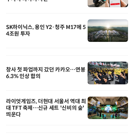
SK하이닉스, 용인 Y2·청주 M17에 5
4조원 투자
창사 첫 파업까지 갔던 카카오…연봉
6.3% 인상 합의
라이엇게임즈, 더현대 서울서 역대 최
대 TFT 축제…신규 세트 '신비의 숲'
띄운다