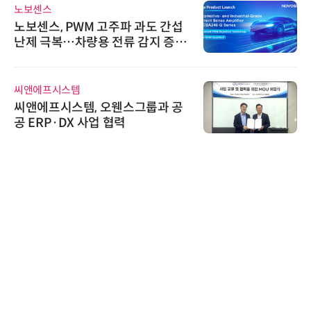
노보센스
노보센스, PWM 고주파 과도 간섭
난제 극복…차량용 전류 감지 증폭
기
씨앤에프시스템
씨앤에프시스템, 오웬스그룹과 공
공 ERP·DX 사업 협력