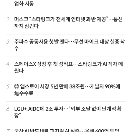
업화 시동
2
머스크 “스타링크가 전세계 인터넷 과반 제공”…통신
까지 삼킨다
3
주파수 공동사용 첫발 뗀다…무선 마이크 대상 실증 착
수
4
스페이스X 상장 후 첫 성적표…스타링크가 AI 적자 메
웠다
5
韓 앱스토어 시장 5년 만에 38조원…개발자 90%에
無수수료
6
LGU+, AIDC에 2조 투자…“외부 조달 없이 단계적 확
장”
7
국산 AI 반도체로 피지컬 AI 실증…올해 600억 투입