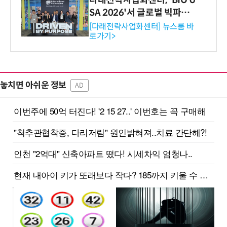
다래전략사업화센터, 'BIO U
SA 2026'서 글로벌 빅파마
와의 비즈니스 미팅 지원…K
[다래전략사업화센터] 뉴스룸 바
로가기>
-바이오 해외 진출 교두보 확
보
놓치면 아쉬운 정보
AD