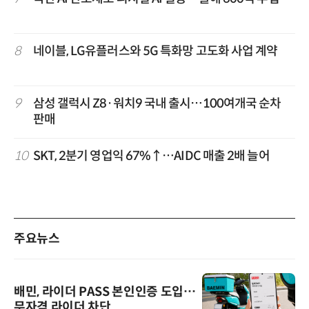
8
네이블, LG유플러스와 5G 특화망 고도화 사업 계약
9
삼성 갤럭시 Z8·워치9 국내 출시…100여개국 순차
판매
10
SKT, 2분기 영업익 67%↑…AIDC 매출 2배 늘어
주요뉴스
배민, 라이더 PASS 본인인증 도입…
무자격 라이더 차단