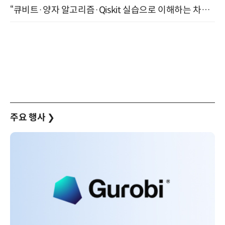
“큐비트·양자 알고리즘·Qiskit 실습으로 이해하는 차세대 컴퓨팅” (8/28)
주요 행사
❯