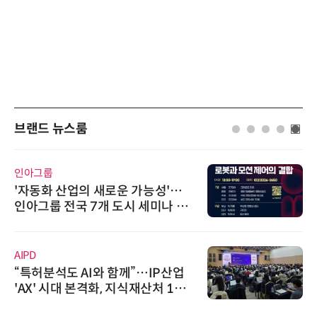
브랜드 뉴스룸
아그룹
에이블
자동화 산업의 새로운 가능성'…
시놀로
아그룹 전국 7개 도시 세미나 페
상 보
 개최
트너
PD
씨앤에
특허분석도 AI와 함께”…IP산업
씨앤
AX' 시대 본격화, 지식재산처 1호
공 E
I IP데이터분석사 탄생