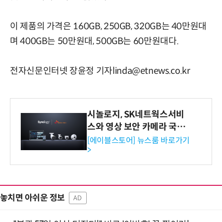
이 제품의 가격은 160GB, 250GB, 320GB는 40만원대
며 400GB는 50만원대, 500GB는 60만원대다.
전자신문인터넷 장윤정 기자linda@etnews.co.kr
시놀로지, SK네트웍스서비
스와 영상 보안 카메라 국내
독점 판매 파트너십 체결
[에이블스토어] 뉴스룸 바로가기
>
놓치면 아쉬운 정보
AD