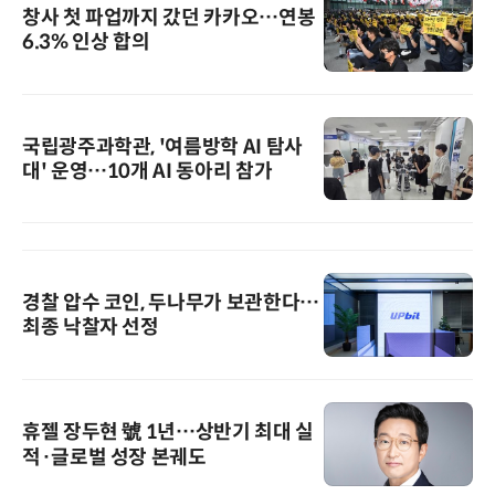
창사 첫 파업까지 갔던 카카오…연봉
6.3% 인상 합의
국립광주과학관, '여름방학 AI 탐사
대' 운영…10개 AI 동아리 참가
경찰 압수 코인, 두나무가 보관한다…
최종 낙찰자 선정
휴젤 장두현 號 1년…상반기 최대 실
적·글로벌 성장 본궤도