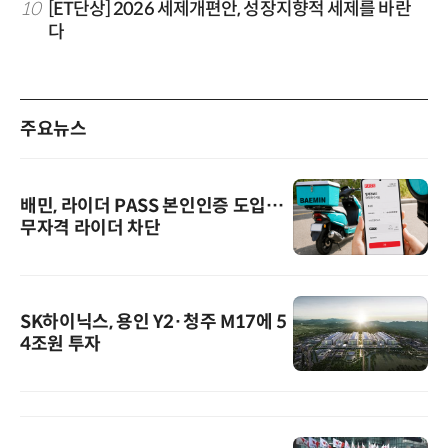
10
[ET단상] 2026 세제개편안, 성장지향적 세제를 바란
다
주요뉴스
배민, 라이더 PASS 본인인증 도입…
무자격 라이더 차단
SK하이닉스, 용인 Y2·청주 M17에 5
4조원 투자