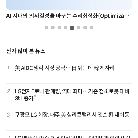
AI 시대의 의사결정을 바꾸는 수리최적화(Optimization): 실제 산업 적용 사례와 활용 전략
AI 핀옵스 
전자 많이 본 뉴스
1
美 AIDC 냉각 시장 공략… 日 뛰는데 韓 제자리
2
LG전자 “로니 판매량, 역대 최다…기존 청소로봇 대비
3배 증가”
3
구광모 LG 회장, 내주 美 실리콘밸리서 젠슨 황 재회동