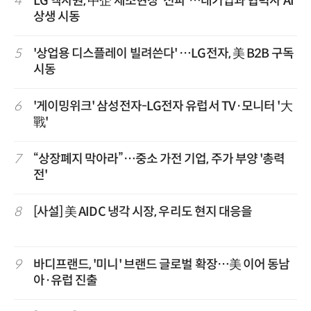
4
LG 엑사원, 中企 제조현장 '전파'…대기업과 협력사 AI
상생 시동
5
'상업용 디스플레이 빌려쓴다' …LG전자, 美 B2B 구독
시동
6
'게이밍위크' 삼성전자-LG전자 유럽서 TV·모니터 '大
戰'
7
“상장폐지 막아라”…중소 가전 기업, 주가 부양 '총력
전'
8
[사설] 美 AIDC 냉각 시장, 우리도 현지 대응을
9
바디프랜드, '미니' 브랜드 글로벌 확장…美 이어 동남
아·유럽 진출