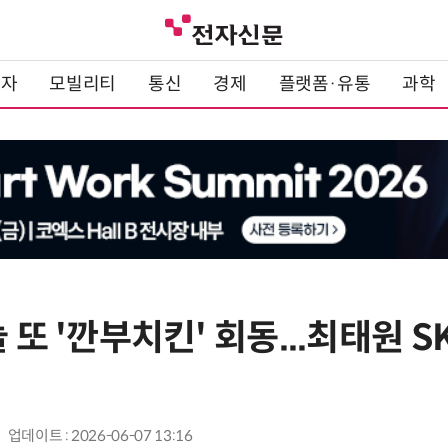
전자
모빌리티
통신
경제
플랫폼·유통
과학
늘 또 '깐부치킨' 회동...최태원 S
업데이트 : 2026-06-07 13:16