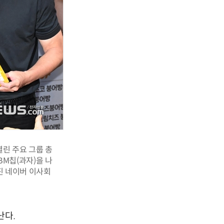
열린 주요 그룹 총
BM칩(과자)을 나
해진 네이버 이사회
난다.