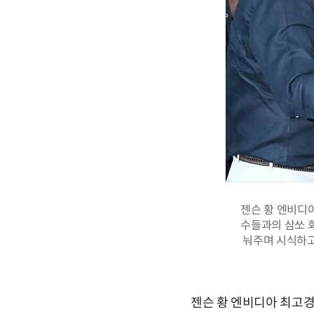
젠슨 황 엔비디아
수들과의 삼쏘 회
눠주며 시식하고 
젠슨 황 엔비디아 최고경