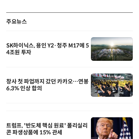
주요뉴스
SK하이닉스, 용인 Y2·청주 M17에 5
4조원 투자
창사 첫 파업까지 갔던 카카오…연봉
6.3% 인상 합의
트럼프, '반도체 핵심 원료' 폴리실리
콘 파생상품에 15% 관세