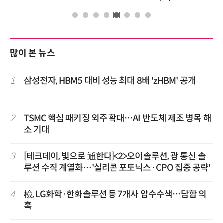
많이 본 뉴스
1
삼성전자, HBM5 대비 성능 최대 8배 'zHBM' 공개
2
TSMC 핵심 패키징 외주 확대…AI 반도체 제조 병목 해
소 기대
3
[테크데이, 빛으로 通한다]<2>오이솔루션, 광 통신 솔
루션 수직 계열화…'실리콘 포토닉스·CPO 집중 공략'
4
檢, LG화학·한화솔루션 등 7개사 압수수색…담합 의
혹