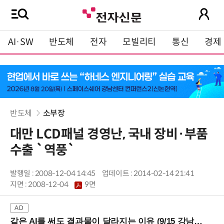
AI·SW
반도체
전자
모빌리티
통신
경제
반도체
소부장
대만 LCD패널 경영난, 국내 장비·부품
수출 `역풍`
발행일 : 2008-12-04 14:45
업데이트 : 2014-02-14 21:41
지면 :
2008-12-04
9면
같은 AI를 써도 결과물이 달라지는 이유 (9/15 강남역)