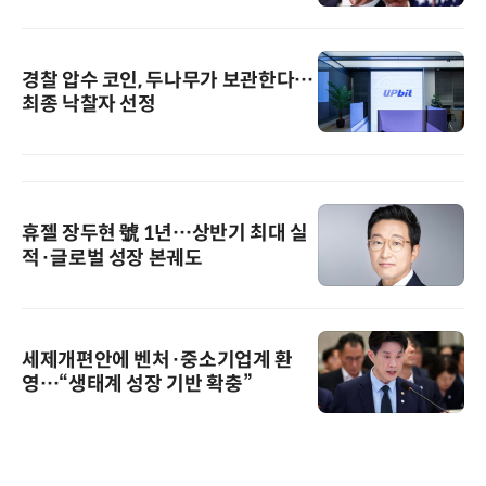
경찰 압수 코인, 두나무가 보관한다…
최종 낙찰자 선정
휴젤 장두현 號 1년…상반기 최대 실
적·글로벌 성장 본궤도
세제개편안에 벤처·중소기업계 환
영…“생태계 성장 기반 확충”