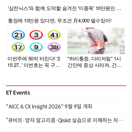
ET Events
"AICC & CX Insight 2026" 9월 9일 개최
“큐비트·양자 알고리즘·Qiskit 실습으로 이해하는 차세대 컴퓨팅” (8/28)