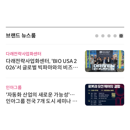
브랜드 뉴스룸
다래전략사업화센터
다래전략사업화센터, 'BIO USA 2
026'서 글로벌 빅파마와의 비즈니
스 미팅 지원…K-바이오 해외 진출
교두보 확보
인아그룹
'자동화 산업의 새로운 가능성'…
인아그룹 전국 7개 도시 세미나 페
어 개최