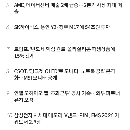
5
AMD, 데이터센터 매출 2배 급증…2분기 사상 최대 매
출
6
SK하이닉스, 용인 Y2·청주 M17에 54조원 투자
7
트럼프, '반도체 핵심 원료' 폴리실리콘 파생상품에
15% 관세
8
CSOT, '잉크젯 OLED'로 모니터·노트북 공략 본격
화…MSI 모니터 공개
9
인텔 오하이오 팹 '초과근무' 공사 가속…외부 파트너
유치 포석
10
삼성전자 차세대 메모리 'V낸드·PIM', FMS 2026 어
워드서 2관왕