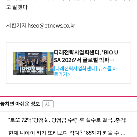
고 말했다.
서한기자 hseo@etnews.co.kr
다래전략사업화센터, 'BIO U
SA 2026'서 글로벌 빅파마
와의 비즈니스 미팅 지원…K
[다래전략사업화센터] 뉴스룸 바
로가기>
-바이오 해외 진출 교두보 확
보
놓치면 아쉬운 정보
AD