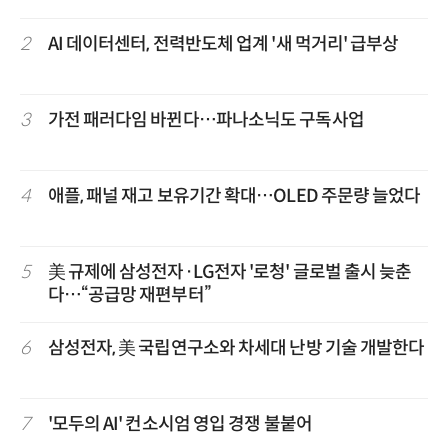
2
AI 데이터센터, 전력반도체 업계 '새 먹거리' 급부상
3
가전 패러다임 바뀐다…파나소닉도 구독사업
4
애플, 패널 재고 보유기간 확대…OLED 주문량 늘었다
5
美 규제에 삼성전자·LG전자 '로청' 글로벌 출시 늦춘
다…“공급망 재편부터”
6
삼성전자, 美 국립연구소와 차세대 난방 기술 개발한다
7
'모두의 AI' 컨소시엄 영입 경쟁 불붙어