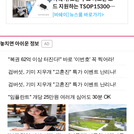
드 지원하는 TSOP15300 시
리즈 IR 수신기 출시
[비쉐이] 뉴스룸 바로가기>
놓치면 아쉬운 정보
AD