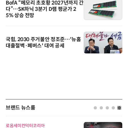
BofA “메모리 초호황 2027년까지 간
다”…SK하닉 3분기 D램 평균가 2
5% 상승 전망
국힘, 2030 주거불안 정조준…'뉴홈
대출절벽·폐버스' 대여 공세
브랜드 뉴스룸
로옴세미컨덕터코리아