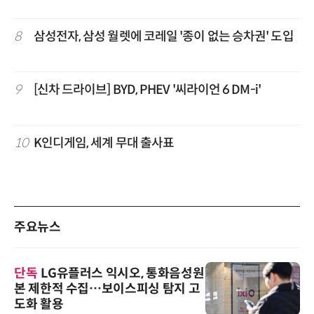
8
삼성전자, 삼성 월렛에 코레일 '종이 없는 승차권' 도입
9
[신차 드라이브] BYD, PHEV '씨라이언 6 DM-i'
10
K인디게임, 세계 무대 출사표
주요뉴스
단독
LG유플러스 익시오, 통화음성원
본 제한적 수집…보이스피싱 탐지 고
도화 활용