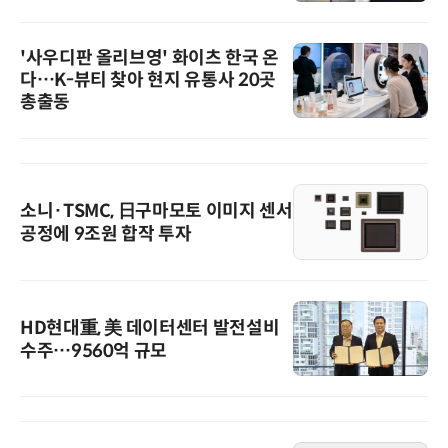
'사우디판 올리브영' 화이츠 한국 온
다…K-뷰티 찾아 현지 유통사 20곳
총출동
소니·TSMC, 日구마모토 이미지 센서
공정에 9조원 합작 투자
HD현대重, 美 데이터센터 발전설비
수주…9560억 규모