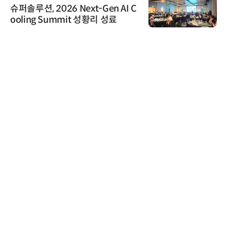
솔루션, 2026 Next-Gen AI C
씨앤
ling Summit 성황리 성료
공 E
로옴세
로옴,
라헤르