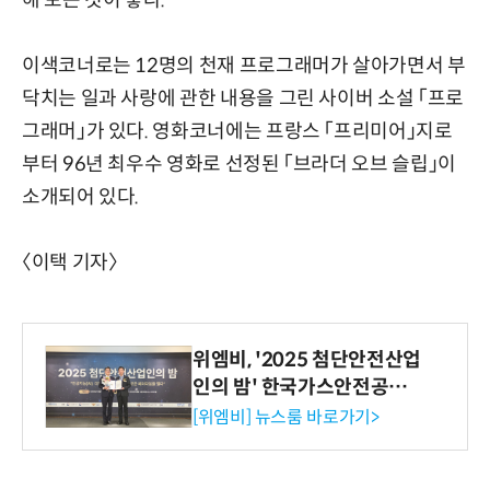
해 보는 것이 좋다.
이색코너로는 12명의 천재 프로그래머가 살아가면서 부
닥치는 일과 사랑에 관한 내용을 그린 사이버 소설 「프로
그래머」가 있다. 영화코너에는 프랑스 「프리미어」지로
부터 96년 최우수 영화로 선정된 「브라더 오브 슬립」이
소개되어 있다.
〈이택 기자〉
위엠비, '2025 첨단안전산업
인의 밤' 한국가스안전공사
사장상 수상
[위엠비] 뉴스룸 바로가기>