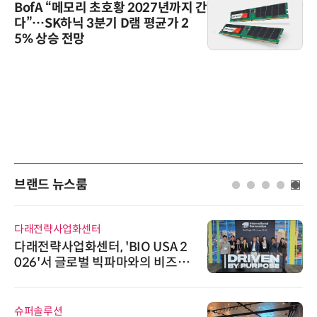
BofA “메모리 초호황 2027년까지 간
다”…SK하닉 3분기 D램 평균가 2
5% 상승 전망
브랜드 뉴스룸
래전략사업화센터
노보센
래전략사업화센터, 'BIO USA 2
노보센
26'서 글로벌 빅파마와의 비즈니
난제 
 미팅 지원…K-바이오 해외 진출
기
두보 확보
퍼솔루션
씨앤에