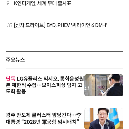
9
K인디게임, 세계 무대 출사표
10
[신차 드라이브] BYD, PHEV '씨라이언 6 DM-i'
주요뉴스
단독
LG유플러스 익시오, 통화음성원
본 제한적 수집…보이스피싱 탐지 고
도화 활용
광주 반도체 클러스터 앞당긴다…李
대통령 “2028년 軍공항 임시배치”