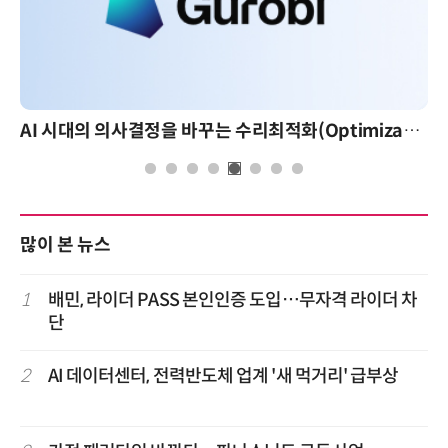
AI 시대의 의사결정을 바꾸는 수리최적화(Optimization): 실제 산업 적용 사례와 활용 전략
AI 핀옵스 
많이 본 뉴스
1
배민, 라이더 PASS 본인인증 도입…무자격 라이더 차
단
2
AI 데이터센터, 전력반도체 업계 '새 먹거리' 급부상