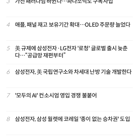
3
가전 패러다임 바뀐다…파나소닉도 구독사업
4
애플, 패널 재고 보유기간 확대…OLED 주문량 늘었다
5
美 규제에 삼성전자·LG전자 '로청' 글로벌 출시 늦춘
다…“공급망 재편부터”
6
삼성전자, 美 국립연구소와 차세대 난방 기술 개발한다
7
'모두의 AI' 컨소시엄 영입 경쟁 불붙어
8
삼성전자, 삼성 월렛에 코레일 '종이 없는 승차권' 도입