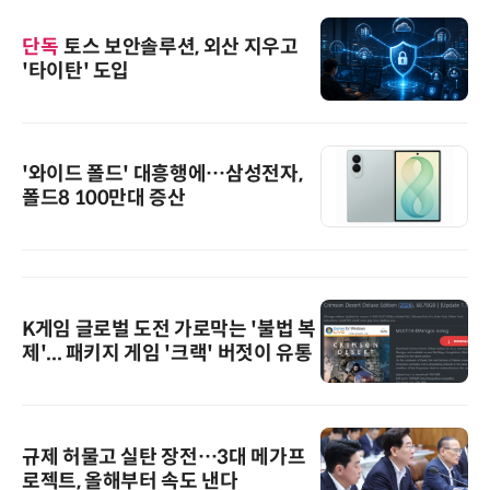
단독
토스 보안솔루션, 외산 지우고
'타이탄' 도입
'와이드 폴드' 대흥행에…삼성전자,
폴드8 100만대 증산
K게임 글로벌 도전 가로막는 '불법 복
제'... 패키지 게임 '크랙' 버젓이 유통
규제 허물고 실탄 장전…3대 메가프
로젝트, 올해부터 속도 낸다