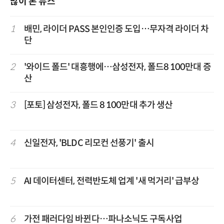
많이 본 뉴스
1
배민, 라이더 PASS 본인인증 도입…무자격 라이더 차
단
2
'와이드 폴드' 대흥행에…삼성전자, 폴드8 100만대 증
산
3
[포토] 삼성전자, 폴드 8 100만대 추가 생산
4
신일전자, 'BLDC 리모컨 선풍기' 출시
5
AI 데이터센터, 전력반도체 업계 '새 먹거리' 급부상
6
가전 패러다임 바뀐다…파나소닉도 구독사업