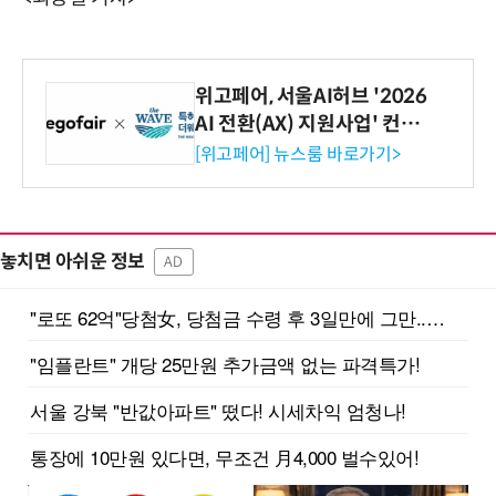
위고페어, 서울AI허브 '2026
AI 전환(AX) 지원사업' 컨소
시엄 선정
[위고페어] 뉴스룸 바로가기>
놓치면 아쉬운 정보
AD