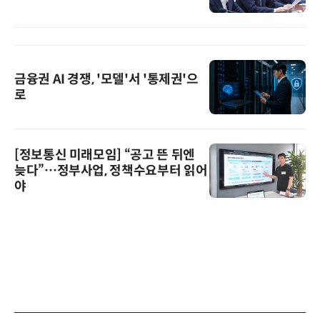
금융권 AI 경쟁, '모델'서 '통제권'으
로
[정보통신 미래모임] “공고 뜬 뒤엔
늦다”…정부사업, 정책수요부터 읽어
야