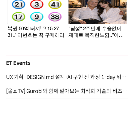
ET Events
UX 기획·DESIGN.md 설계·AI 구현 전 과정 1-day 워크숍 with Claude Code·Codex 9월 15일 개최
[올쇼TV] Gurobi와 함께 알아보는 최적화 기술의 비즈니스 활용 (8월 20일 생방송)