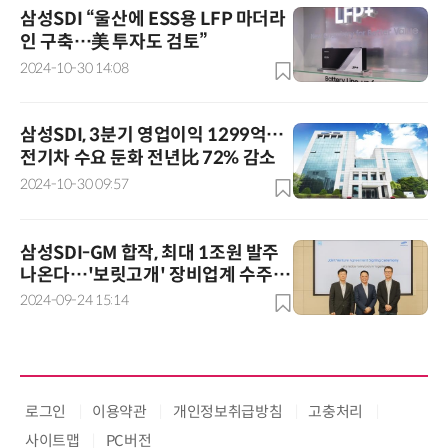
삼성SDI “울산에 ESS용 LFP 마더라
인 구축…美 투자도 검토”
2024-10-30 14:08
삼성SDI, 3분기 영업이익 1299억…
전기차 수요 둔화 전년比 72% 감소
2024-10-30 09:57
삼성SDI-GM 합작, 최대 1조원 발주
나온다…'보릿고개' 장비업계 수주 기
대감
2024-09-24 15:14
로그인
이용약관
개인정보취급방침
고충처리
사이트맵
PC버전