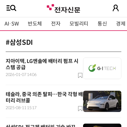
AI·SW
반도체
전자
모빌리티
통신
경제
#삼성SDI
지아이텍, LG엔솔에 배터리 펌프 시
스템 공급
2026-01-07 14:06
테슬라, 중국 의존 탈피…한국 각형 배
터리 러브콜
2025-08-11 15:17