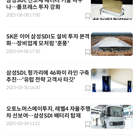
삼성SDI, 전고체 배터리 기술 바꾸
나…롤프레스 투자 강화
2025-06-08 17:00
SK온 이어 삼성SDI도 설비 투자 본격
화…장비업계 모처럼 '훈풍'
2025-04-06 17:30
삼성SDI, 헝가리에 46파이 라인 구축
추진…'유럽 전략 고객사 타깃'
2025-03-30 16:30
오토노머스에이투지, 레벨4 자율주행
차 선보여…삼성SDI 배터리 탑재
2025-03-04 11:21