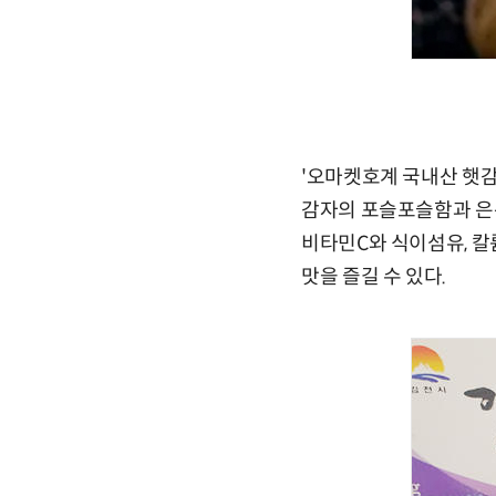
'오마켓호계 국내산 햇감
감자의 포슬포슬함과 은
비타민C와 식이섬유, 칼
맛을 즐길 수 있다.