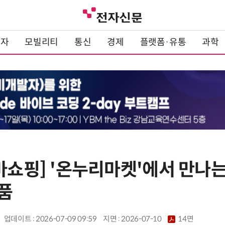
전자
모빌리티
통신
경제
플랫폼·유통
과학
마쇼핑] '온누리마켓'에서 만나는
품
업데이트 : 2026-07-09 09:59
지면 :
2026-07-10
14면