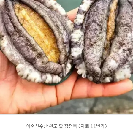
이순신수산 완도 활 참전복 〈자료 11번가〉