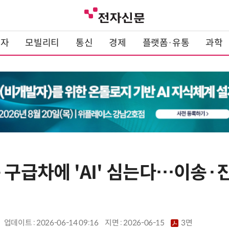
전자
모빌리티
통신
경제
플랫폼·유통
과학
 구급차에 'AI' 심는다…이송·
업데이트 : 2026-06-14 09:16
지면 :
2026-06-15
3면