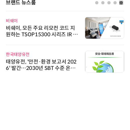
브랜드 뉴스룸
비쉐이
비쉐이, 모든 주요 리모컨 코드 지
원하는 TSOP15300 시리즈 IR 수
신기 출시
한국태양유전
태양유전, '안전·환경 보고서 202
6' 발간…2030년 SBT 수준 온실
가스 감축 추진