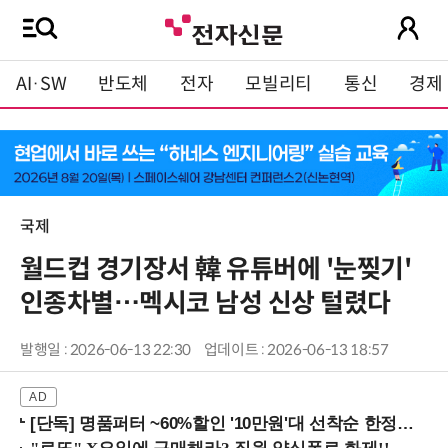
AI·SW
반도체
전자
모빌리티
통신
경제
국제
월드컵 경기장서 韓 유튜버에 '눈찢기'
인종차별…멕시코 남성 신상 털렸다
발행일 : 2026-06-13 22:30
업데이트 : 2026-06-13 18:57
[단독] 명품퍼터 ~60%할인 '10만원'대 선착순 한정판매!