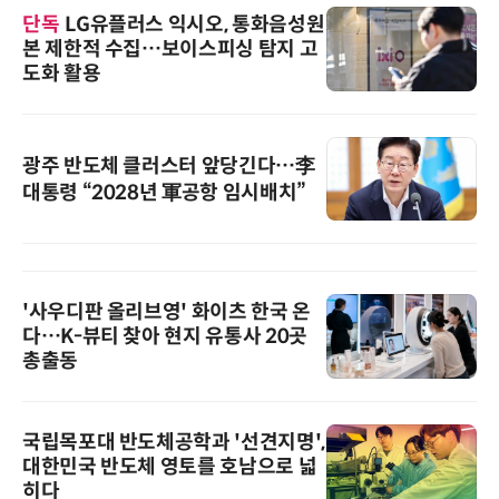
단독
LG유플러스 익시오, 통화음성원
본 제한적 수집…보이스피싱 탐지 고
도화 활용
광주 반도체 클러스터 앞당긴다…李
대통령 “2028년 軍공항 임시배치”
'사우디판 올리브영' 화이츠 한국 온
다…K-뷰티 찾아 현지 유통사 20곳
총출동
국립목포대 반도체공학과 '선견지명',
대한민국 반도체 영토를 호남으로 넓
히다