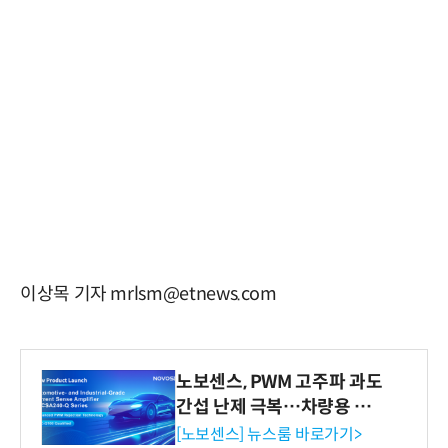
이상목 기자 mrlsm@etnews.com
노보센스, PWM 고주파 과도
간섭 난제 극복…차량용 전
류 감지 증폭기
[노보센스] 뉴스룸 바로가기>