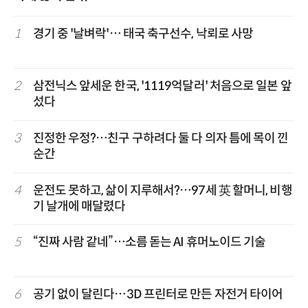
1
경기 중 '날벼락'… 태국 축구선수, 낙뢰로 사망
2
삼전닉스 앞세운 한국, '1119억달러' 처음으로 일본 앞
섰다
3
진정한 우정?…친구 구하려다 둘 다 의자 틈에 목이 낀
순간
4
운전도 못하고, 삶이 지루해서?…97세 英 할머니, 비행
기 날개에 매달렸다
5
“진짜 사람 같네”…소름 돋는 AI 휴머노이드 기술
6
공기 없이 달린다…3D 프린터로 만든 자전거 타이어