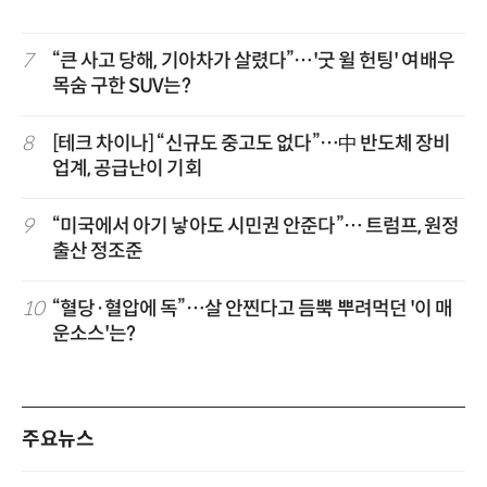
7
“큰 사고 당해, 기아차가 살렸다”…'굿 윌 헌팅' 여배우
목숨 구한 SUV는?
8
[테크 차이나] “신규도 중고도 없다”…中 반도체 장비
업계, 공급난이 기회
9
“미국에서 아기 낳아도 시민권 안준다”… 트럼프, 원정
출산 정조준
10
“혈당·혈압에 독”…살 안찐다고 듬뿍 뿌려먹던 '이 매
운소스'는?
주요뉴스