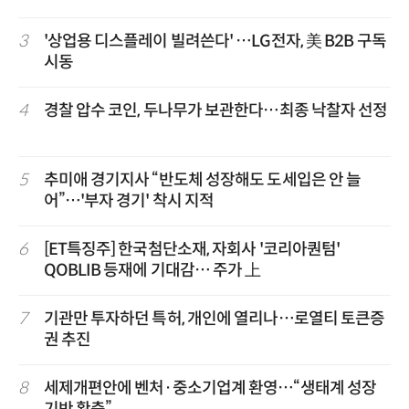
3
'상업용 디스플레이 빌려쓴다' …LG전자, 美 B2B 구독
시동
4
경찰 압수 코인, 두나무가 보관한다…최종 낙찰자 선정
5
추미애 경기지사 “반도체 성장해도 도세입은 안 늘
어”…'부자 경기' 착시 지적
6
[ET특징주] 한국첨단소재, 자회사 '코리아퀀텀'
QOBLIB 등재에 기대감… 주가 上
7
기관만 투자하던 특허, 개인에 열리나…로열티 토큰증
권 추진
8
세제개편안에 벤처·중소기업계 환영…“생태계 성장
기반 확충”