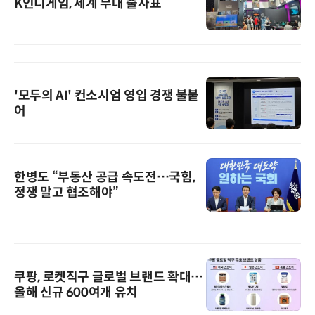
K인디게임, 세계 무대 출사표
'모두의 AI' 컨소시엄 영입 경쟁 불붙
어
한병도 “부동산 공급 속도전…국힘,
정쟁 말고 협조해야”
쿠팡, 로켓직구 글로벌 브랜드 확대…
올해 신규 600여개 유치