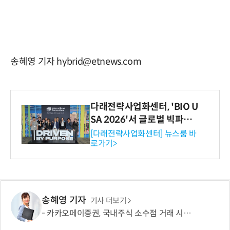
송혜영 기자 hybrid@etnews.com
다래전략사업화센터, 'BIO U
SA 2026'서 글로벌 빅파마
와의 비즈니스 미팅 지원…K
[다래전략사업화센터] 뉴스룸 바
로가기>
-바이오 해외 진출 교두보 확
보
송혜영 기자
기사 더보기
카카오페이증권, 국내주식 소수점 거래 시작…1000원부터 투자