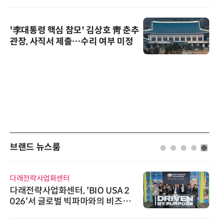
'李대통령 핵심 참모' 김상호 靑 춘추
관장, 사직서 제출…수리 여부 미정
브랜드 뉴스룸
다래전략사업화센터
다래전략사업화센터, 'BIO USA 2
026'서 글로벌 빅파마와의 비즈니
스 미팅 지원…K-바이오 해외 진출