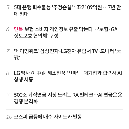
5
5대 은행 회수불능 '추정손실' 1조2109억원 …7년 만
에 최대
6
단독
보험 소비자 개인정보 유출 막는다…'보험·GA
정보보호 협의체' 구성
7
'게이밍위크' 삼성전자-LG전자 유럽서 TV·모니터 '大
戰'
8
LG 엑사원, 中企 제조현장 '전파'…대기업과 협력사 AI
상생 시동
9
500조 퇴직연금 시장 노리는 RA 핀테크…AI 연금운용
경쟁 본격화
10
코스피 급등에 매수 사이드카 발동