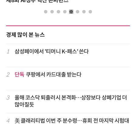
제8회 AI정부 혁신 콘퍼런스
경제 많이 본 뉴스
1
삼성페이에서 '티머니 K-패스' 쓴다
2
단독
쿠팡에서 카드대출 받는다
3
올해 코스닥 퇴출러시 본격화…상장보다 상폐기업 더
많아질듯
4
美 클래리티법 이번 주 분수령…휴회 전 마지막 시험대