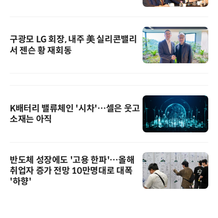
구광모 LG 회장, 내주 美 실리콘밸리
서 젠슨 황 재회동
K배터리 밸류체인 '시차'…셀은 웃고
소재는 아직
반도체 성장에도 '고용 한파'…올해
취업자 증가 전망 10만명대로 대폭
'하향'