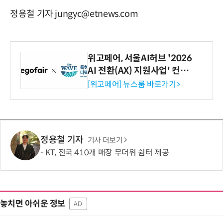
정용철 기자 jungyc@etnews.com
위고페어, 서울AI허브 '2026
AI 전환(AX) 지원사업' 컨소
시엄 선정
[위고페어] 뉴스룸 바로가기>
정용철 기자
기사 더보기
KT, 전국 410개 매장 무더위 쉼터 제공
놓치면 아쉬운 정보
AD