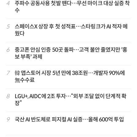
4
주파수 공동사용 첫발 뗀다…무선 마이크 대상 실증 착
수
5
스페이스X 상장 후 첫 성적표…스타링크가 AI 적자 메
웠다
6
중고폰 안심 인증 50곳 돌파…고객 불안 줄였지만 '홍
보 부족' 과제
7
韓 앱스토어 시장 5년 만에 38조원…개발자 90%에
無수수료
8
LGU+, AIDC에 2조 투자…“외부 조달 없이 단계적 확
장”
9
국산 AI 반도체로 피지컬 AI 실증…올해 600억 투입