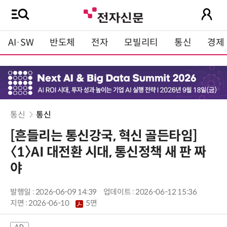
AI·SW
반도체
전자
모빌리티
통신
경제
통신
통신
[흔들리는 통신강국, 혁신 골든타임]
〈1〉AI 대전환 시대, 통신정책 새 판 짜
야
발행일 : 2026-06-09 14:39
업데이트 : 2026-06-12 15:36
지면 :
2026-06-10
5면