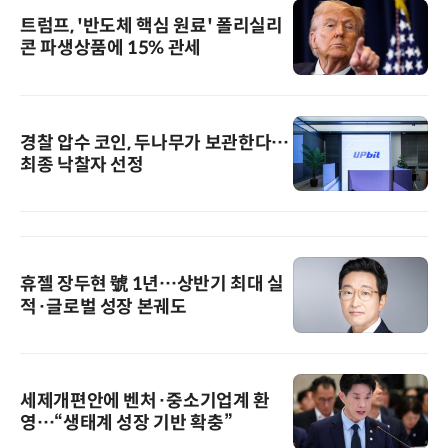
트럼프, '반도체 핵심 원료' 폴리실리
콘 파생상품에 15% 관세
경찰 압수 코인, 두나무가 보관한다…
최종 낙찰자 선정
휴젤 장두현 號 1년…상반기 최대 실
적·글로벌 성장 본궤도
세제개편안에 벤처·중소기업계 환
영…“생태계 성장 기반 확충”