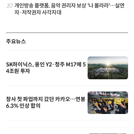
10
개인방송 플랫폼, 음악 권리자 보상 '나 몰라라'…실연
자·저작권자 사각지대
주요뉴스
SK하이닉스, 용인 Y2·청주 M17에 5
4조원 투자
창사 첫 파업까지 갔던 카카오…연봉
6.3% 인상 합의