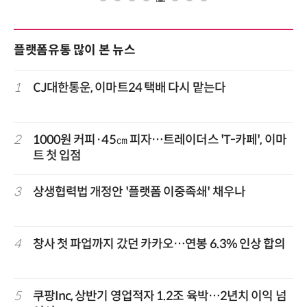
플랫폼유통 많이 본 뉴스
1
CJ대한통운, 이마트24 택배 다시 맡는다
2
1000원 커피·45㎝ 피자…트레이더스 'T-카페', 이마
트 첫 입점
3
상생협력법 개정안 '플랫폼 이중족쇄' 채우나
4
창사 첫 파업까지 갔던 카카오…연봉 6.3% 인상 합의
5
쿠팡Inc, 상반기 영업적자 1.2조 육박…2년치 이익 넘