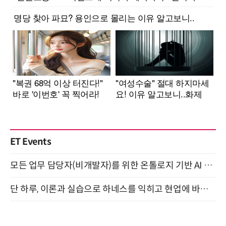
ET Events
모든 업무 담당자(비개발자)를 위한 온톨로지 기반 AI 지식체계 설계 1-day 워크숍 8월 20일 개최
단 하루, 이론과 실습으로 하네스를 익히고 현업에 바로 쓰는 핸즈온 워크숍 (8/20)