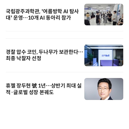
국립광주과학관, '여름방학 AI 탐사
대' 운영…10개 AI 동아리 참가
경찰 압수 코인, 두나무가 보관한다…
최종 낙찰자 선정
휴젤 장두현 號 1년…상반기 최대 실
적·글로벌 성장 본궤도