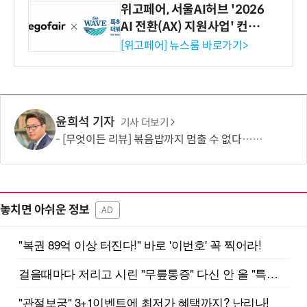
위고페어, 서울AI허브 '2026
AI 전환(AX) 지원사업' 컨소
시엄 선정
[위고페어] 뉴스룸 바로가기>
윤희석 기자
기사 더보기
[무엇이든 리뷰] 볶음밥까지 멈출 수 없다…하림 '별미요리 닭갈비' 한 끼 실험
놓치면 아쉬운 정보
AD