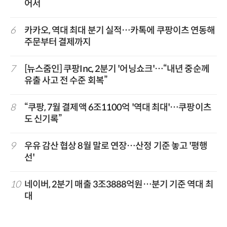
어서
6
카카오, 역대 최대 분기 실적…카톡에 쿠팡이츠 연동해
주문부터 결제까지
7
[뉴스줌인] 쿠팡Inc, 2분기 '어닝쇼크'…“내년 중순께
유출 사고 전 수준 회복”
8
“쿠팡, 7월 결제액 6조1100억 '역대 최대'…쿠팡이츠
도 신기록”
9
우유 감산 협상 8월 말로 연장…산정 기준 놓고 '평행
선'
10
네이버, 2분기 매출 3조3888억원…분기 기준 역대 최
대