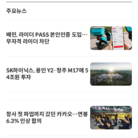
주요뉴스
배민, 라이더 PASS 본인인증 도입…
무자격 라이더 차단
SK하이닉스, 용인 Y2·청주 M17에 5
4조원 투자
창사 첫 파업까지 갔던 카카오…연봉
6.3% 인상 합의