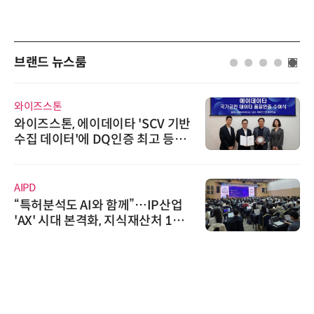
브랜드 뉴스룸
와이즈스톤
와이즈스톤, 에이데이타 'SCV 기반
수집 데이터'에 DQ인증 최고 등급
수여
AIPD
“특허분석도 AI와 함께”…IP산업
'AX' 시대 본격화, 지식재산처 1호
AI IP데이터분석사 탄생