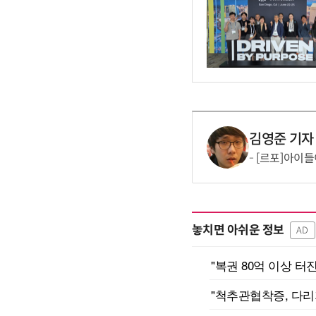
김영준 기자
[르포]아이들
놓치면 아쉬운 정보
AD