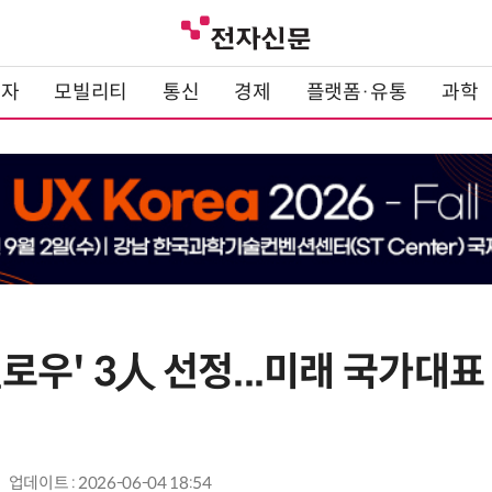
전자
모빌리티
통신
경제
플랫폼·유통
과학
영 펠로우' 3人 선정...미래 국가대
업데이트 : 2026-06-04 18:54