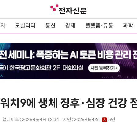
전자
모빌리티
통신
경제
플랫폼·유통
과학
 워치9에 생체 징후·심장 건강 
업데이트 : 2026-06-04 12:34
지면 :
2026-06-05
5면