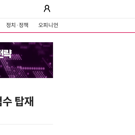
정치·정책
오피니언
점수 탑재