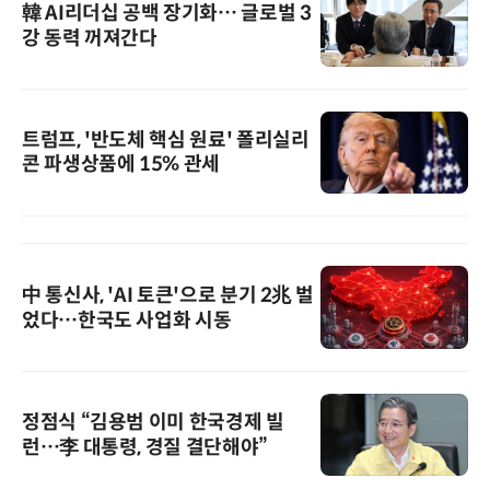
韓 AI리더십 공백 장기화… 글로벌 3
강 동력 꺼져간다
트럼프, '반도체 핵심 원료' 폴리실리
콘 파생상품에 15% 관세
中 통신사, 'AI 토큰'으로 분기 2兆 벌
었다…한국도 사업화 시동
정점식 “김용범 이미 한국경제 빌
런…李 대통령, 경질 결단해야”