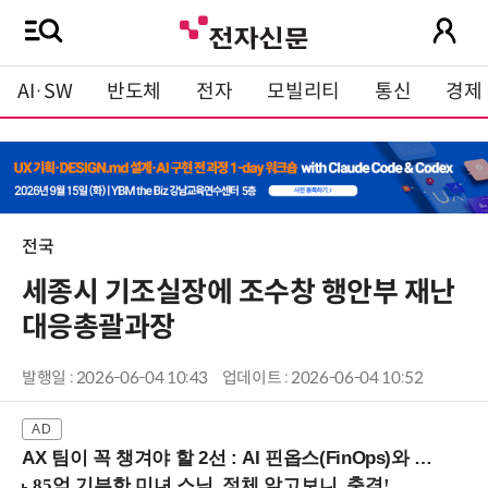
AI·SW
반도체
전자
모빌리티
통신
경제
전국
세종시 기조실장에 조수창 행안부 재난
대응총괄과장
발행일 : 2026-06-04 10:43
업데이트 : 2026-06-04 10:52
AX 팀이 꼭 챙겨야 할 2선 : AI 핀옵스(FinOps)와 토큰 거버넌스 (8/21 잠실역)