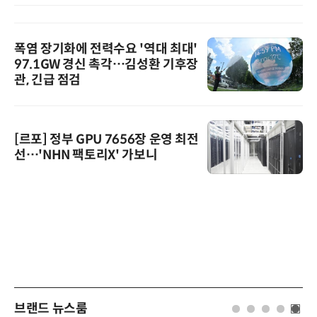
폭염 장기화에 전력수요 '역대 최대'
97.1GW 경신 촉각…김성환 기후장
관, 긴급 점검
[르포] 정부 GPU 7656장 운영 최전
선…'NHN 팩토리X' 가보니
브랜드 뉴스룸