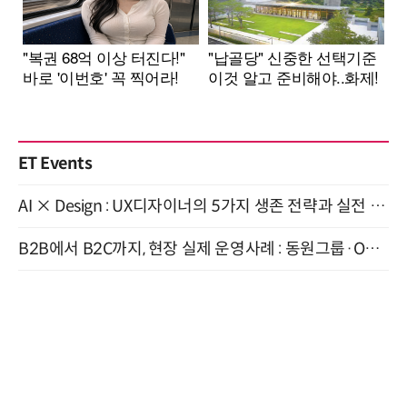
ET Events
AI × Design : UX디자이너의 5가지 생존 전략과 실전 대응 8월 28일 개최
B2B에서 B2C까지, 현장 실제 운영사례 : 동원그룹·OCI·다이닝브랜즈그룹·당근 (8/27)