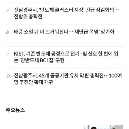
7
전남광주시, '반도체 클러스터 지정' 긴급 점검회의…
전방위 총력전
8
태풍 소멸 뒤 더 뜨거워진다…'재난급 폭염' 장기화
9
KIST, 기존 반도체 공정으로 전기·빛 신호 한 번에 읽
는 '광반도체 BCI 칩' 구현
10
전남광주시, 45개 공공기관 유치 막판 총력전…100여
명 추진단 확대 개편
주요뉴스