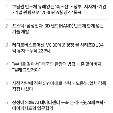
1
호남권 반도체 유례없는 '속도전'…정부·지자체·기관
·기업 원팀으로 '2030년 6월 양산' 목표
2
포스텍·삼성전자, 3D 낸드(NAND) 반도체 한계 넘는
기술 개발
3
레디로버스트머신, VC 30여곳 경쟁 끝 시리즈B 134
억 유치…누적 229억
4
“손녀들 같아서” 태국인 관광객 밥값 내준 할아버지
“원래 그런거야”
5
사장 장난에 직원 5m 아래로 추락…노동부, 업체 감독
직접 나섰다
6
장성에 20㎿ AI 데이터센터 구축 본격…美 AI패브릭·
에이파사드와 업무협약