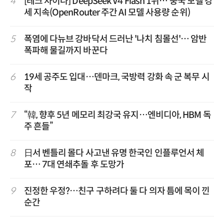
4
[테크 차이나] DeepSeek V4 Flash 1위… 중국 모델 강
세 지속(OpenRouter 주간 AI 모델 사용량 순위)
5
폭염에 다뉴브 강바닥서 드러난 '나치 침몰선'… 암반
폭파해 물길까지 바꾼다
6
19세 공주도 입대…덴마크, 국방력 강화 속 군 복무 시
작
7
“韓, 향후 5년 메모리 최강국 유지…엔비디아, HBM 독
주 흔들”
8
日서 벤틀리 몰다 사고낸 유명 한국인 인플루언서 체
포… 7대 연쇄추돌 후 도망가
9
진정한 우정?…친구 구하려다 둘 다 의자 틈에 목이 낀
순간