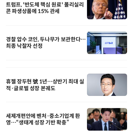
트럼프, '반도체 핵심 원료' 폴리실리
콘 파생상품에 15% 관세
경찰 압수 코인, 두나무가 보관한다…
최종 낙찰자 선정
휴젤 장두현 號 1년…상반기 최대 실
적·글로벌 성장 본궤도
세제개편안에 벤처·중소기업계 환
영…“생태계 성장 기반 확충”