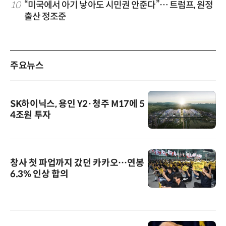
10
“미국에서 아기 낳아도 시민권 안준다”… 트럼프, 원정
출산 정조준
주요뉴스
SK하이닉스, 용인 Y2·청주 M17에 5
4조원 투자
창사 첫 파업까지 갔던 카카오…연봉
6.3% 인상 합의