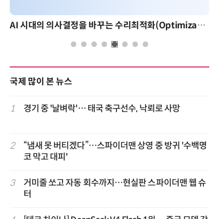
AI 시대의 의사결정을 바꾸는 수리최적화(Optimization): 실제 산업 적용 사례와 활용 전략
국제 많이 본 뉴스
1
경기 중 '날벼락'… 태국 축구선수, 낙뢰로 사망
2
“냄새 못 버티겠다”…스파이더맨 상영 중 방귀 '수백명
코 막고 대피'
3
거미줄 쏘고 자동 회수까지…현실판 스파이더맨 웹 슈
터