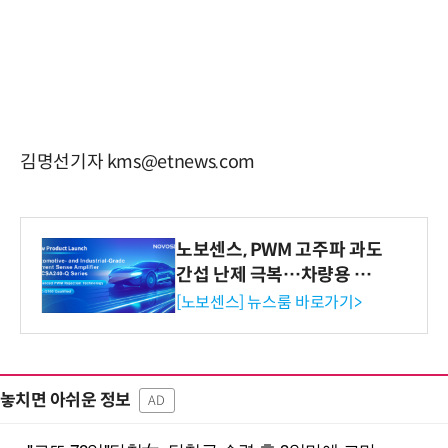
김명선기자 kms@etnews.com
노보센스, PWM 고주파 과도
간섭 난제 극복…차량용 전
류 감지 증폭기
[노보센스] 뉴스룸 바로가기>
놓치면 아쉬운 정보
AD