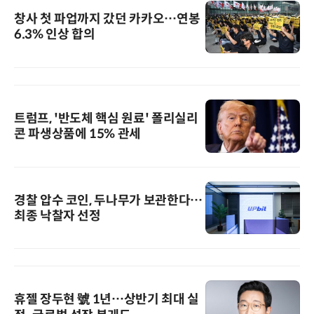
창사 첫 파업까지 갔던 카카오…연봉
6.3% 인상 합의
트럼프, '반도체 핵심 원료' 폴리실리
콘 파생상품에 15% 관세
경찰 압수 코인, 두나무가 보관한다…
최종 낙찰자 선정
휴젤 장두현 號 1년…상반기 최대 실