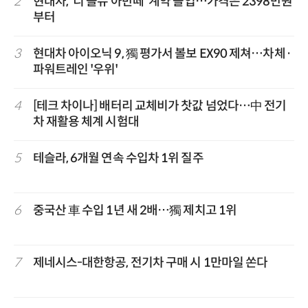
2
현대차, '디 올뉴 아반떼' 계약 돌입…가격은 2398만원
부터
3
현대차 아이오닉 9, 獨 평가서 볼보 EX90 제쳐…차체·
파워트레인 '우위'
4
[테크 차이나] 배터리 교체비가 찻값 넘었다…中 전기
차 재활용 체계 시험대
5
테슬라, 6개월 연속 수입차 1위 질주
6
중국산 車 수입 1년 새 2배…獨 제치고 1위
7
제네시스-대한항공, 전기차 구매 시 1만마일 쏜다