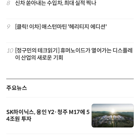
8
신차 쏟아내는 수입차, 최대 실적 찍나
9
[클릭! 이차] 애스턴마틴 '헤리티지 에디션'
10
[정구민의 테크읽기] 휴머노이드가 열어가는 디스플레
이 산업의 새로운 기회
주요뉴스
SK하이닉스, 용인 Y2·청주 M17에 5
4조원 투자