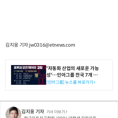
김지웅 기자 jw0316@etnews.com
'자동화 산업의 새로운 가능
성'…인아그룹 전국 7개 도
시 세미나 페어 개최
[인아그룹] 뉴스룸 바로가기>
김지웅 기자
기사 더보기