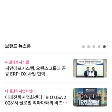
브랜드 뉴스룸
시스템
비쉐이
시스템, 오웬스그룹과 공
비쉐이, 모
·DX 사업 협력
원하는 TSO
신기 출시
사업화센터
시큐어링크
업화센터, 'BIO USA 2
시큐어링크
 글로벌 빅파마와의 비즈니
흥원 AI 초
 지원…K-바이오 해외 진출
정