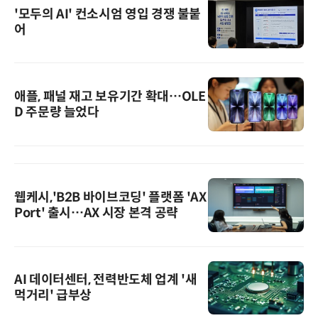
'모두의 AI' 컨소시엄 영입 경쟁 불붙
어
애플, 패널 재고 보유기간 확대…OLE
D 주문량 늘었다
웹케시,'B2B 바이브코딩' 플랫폼 'AX
Port' 출시…AX 시장 본격 공략
AI 데이터센터, 전력반도체 업계 '새
먹거리' 급부상