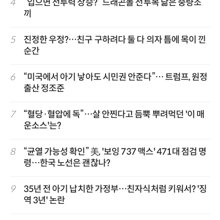
4
“입으면 전투력 상승?” 드래곤볼 전투복 닮은 중량조
끼
5
진정한 우정?…친구 구하려다 둘 다 의자 틈에 목이 낀
순간
6
“미국에서 아기 낳아도 시민권 안준다”… 트럼프, 원정
출산 정조준
7
“혈당·혈압에 독”…살 안찐다고 듬뿍 뿌려먹던 '이 매
운소스'는?
8
“균열 가능성 확인” 美, '보잉 737 맥스' 471대 점검 명
령…한국 노선은 괜찮나?
9
35년 전 아기 납치한 가정부…친자식처럼 키워서? '징
역 3년' 논란