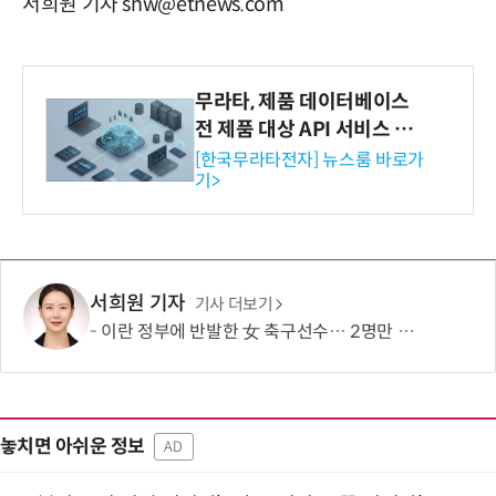
서희원 기자 shw@etnews.com
무라타, 제품 데이터베이스
전 제품 대상 API 서비스 제
공…73개 제품 카테고리로
[한국무라타전자] 뉴스룸 바로가
기>
확대
서희원 기자
기사 더보기
이란 정부에 반발한 女 축구선수… 2명만 호주 시민권 취득
놓치면 아쉬운 정보
AD