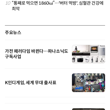
10
“통째로 먹으면 1860㎉”…'버터 먹방', 심혈관 건강에
최악
주요뉴스
가전 패러다임 바뀐다…파나소닉도
구독사업
K인디게임, 세계 무대 출사표