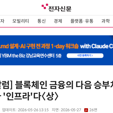
전자
모빌리티
통신
경제
플랫폼·유통
과학
럼] 블록체인 금융의 다음 승부
 '인프라'다〈상〉
업데이트 : 2026-05-26 13:15
지면 :
2026-05-27
26면