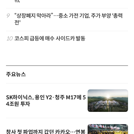
9
“상장폐지 막아라”…중소 가전 기업, 주가 부양 '총력
전'
10
코스피 급등에 매수 사이드카 발동
주요뉴스
SK하이닉스, 용인 Y2·청주 M17에 5
4조원 투자
창사 첫 파업까지 갔던 카카오…연봉