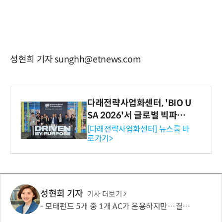
성현희 기자 sunghh@etnews.com
다래전략사업화센터, 'BIO U
SA 2026'서 글로벌 빅파마
와의 비즈니스 미팅 지원…K
[다래전략사업화센터] 뉴스룸 바
로가기>
-바이오 해외 진출 교두보 확
보
성현희 기자
기사 더보기
모태펀드 5개 중 1개 AC가 운용하지만…결성액 비중은 5.6%