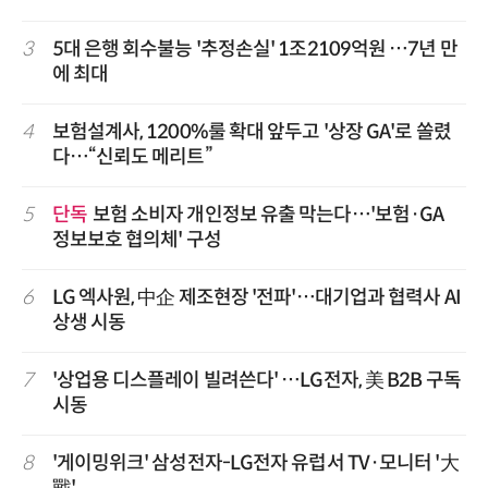
3
5대 은행 회수불능 '추정손실' 1조2109억원 …7년 만
에 최대
4
보험설계사, 1200%룰 확대 앞두고 '상장 GA'로 쏠렸
다…“신뢰도 메리트”
5
단독
보험 소비자 개인정보 유출 막는다…'보험·GA
정보보호 협의체' 구성
6
LG 엑사원, 中企 제조현장 '전파'…대기업과 협력사 AI
상생 시동
7
'상업용 디스플레이 빌려쓴다' …LG전자, 美 B2B 구독
시동
8
'게이밍위크' 삼성전자-LG전자 유럽서 TV·모니터 '大
戰'