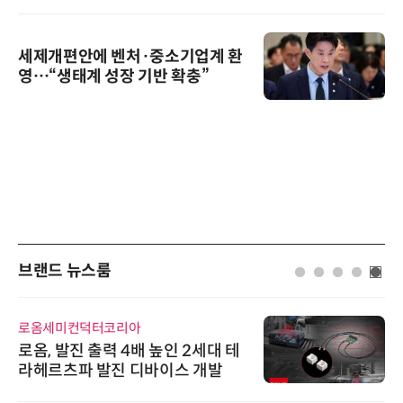
세제개편안에 벤처·중소기업계 환
영…“생태계 성장 기반 확충”
브랜드 뉴스룸
로옴세미컨덕터코리아
로옴, 발진 출력 4배 높인 2세대 테
라헤르츠파 발진 디바이스 개발