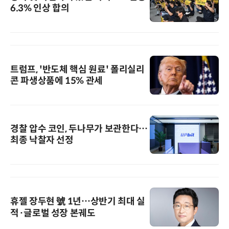
6.3% 인상 합의
트럼프, '반도체 핵심 원료' 폴리실리
콘 파생상품에 15% 관세
경찰 압수 코인, 두나무가 보관한다…
최종 낙찰자 선정
휴젤 장두현 號 1년…상반기 최대 실
적·글로벌 성장 본궤도