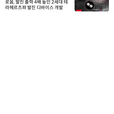
로옴, 발진 출력 4배 높인 2세대 테
라헤르츠파 발진 디바이스 개발