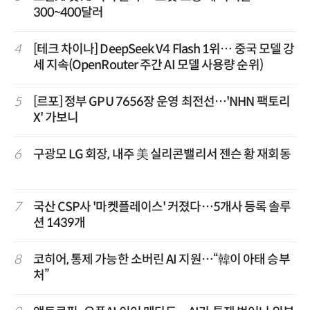
300~400달러
4
[테크 차이나] DeepSeek V4 Flash 1위… 중국 모델 강
세 지속(OpenRouter 주간 AI 모델 사용량 순위)
5
[르포] 정부 GPU 7656장 운영 최전선…'NHN 팩토리
X' 가보니
6
구광모 LG 회장, 내주 美 실리콘밸리서 젠슨 황 재회동
7
국산 CSP사 '마켓플레이스' 커졌다…5개사 등록 솔루
션 1439개
8
코히어, 통제 가능한 소버린 AI 지원…“韓이 아태 승부
처”