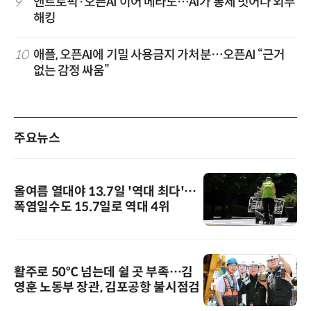
9
앤트로픽·오픈AI 이어 메타도…AI가 통제 벗어나 외부
해킹
10
애플, 오픈AI에 기밀 사용금지 가처분…오픈AI “근거
없는 감정 싸움”
주요뉴스
올여름 열대야 13.7일 '역대 최다'…
폭염일수도 15.7일로 역대 4위
활주로 50℃ 넘는데 쉴 곳 부족…김
영훈 노동부 장관, 김포공항 불시점검