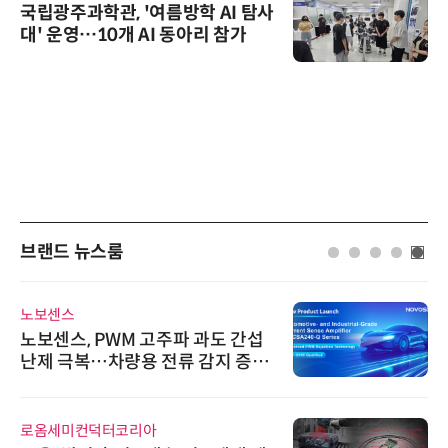
국립광주과학관, '여름방학 AI 탐사
대' 운영…10개 AI 동아리 참가
브랜드 뉴스룸
노보센스
노보센스, PWM 고주파 과도 간섭
난제 극복…차량용 전류 감지 증폭
기
로옴세미컨덕터코리아