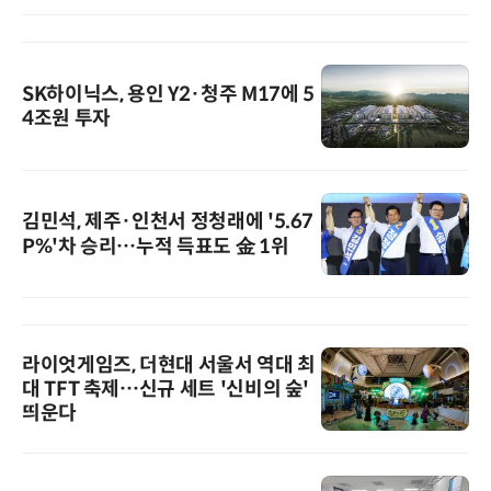
SK하이닉스, 용인 Y2·청주 M17에 5
4조원 투자
김민석, 제주·인천서 정청래에 '5.67
P%'차 승리…누적 득표도 金 1위
라이엇게임즈, 더현대 서울서 역대 최
대 TFT 축제…신규 세트 '신비의 숲'
띄운다