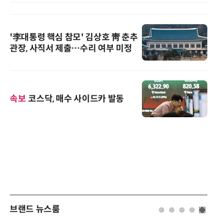
'李대통령 핵심 참모' 김상호 靑 춘추
관장, 사직서 제출…수리 여부 미정
속보
코스닥, 매수 사이드카 발동
브랜드 뉴스룸