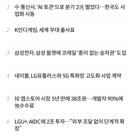
1
中 통신사, 'AI 토큰'으로 분기 2兆 벌었다…한국도 사
업화 시동
2
K인디게임, 세계 무대 출사표
3
삼성전자, 삼성 월렛에 코레일 '종이 없는 승차권' 도입
4
네이블, LG유플러스와 5G 특화망 고도화 사업 계약
5
韓 앱스토어 시장 5년 만에 38조원…개발자 90%에
無수수료
6
LGU+, AIDC에 2조 투자…“외부 조달 없이 단계적 확
장”