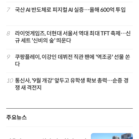
7
국산 AI 반도체로 피지컬 AI 실증…올해 600억 투입
8
라이엇게임즈, 더현대 서울서 역대 최대 TFT 축제…신
규 세트 '신비의 숲' 띄운다
9
쿠팡플레이, 이강인 데뷔전 직관 팬에 '역조공' 선물 쏜
다
10
통신사, '9월 개강' 앞두고 유학생 확보 총력…순증 경
쟁 새 격전지
주요뉴스