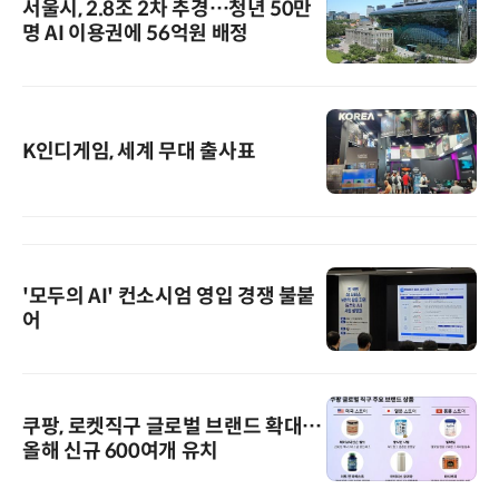
서울시, 2.8조 2차 추경…청년 50만
명 AI 이용권에 56억원 배정
K인디게임, 세계 무대 출사표
'모두의 AI' 컨소시엄 영입 경쟁 불붙
어
쿠팡, 로켓직구 글로벌 브랜드 확대…
올해 신규 600여개 유치