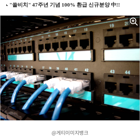
@게티이미지뱅크