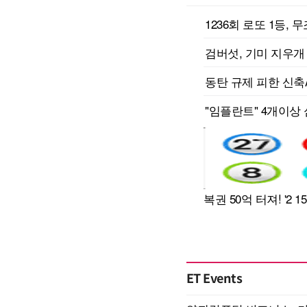
ET Events