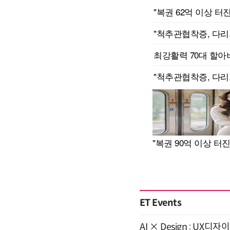
ET Events
AI × Design : U