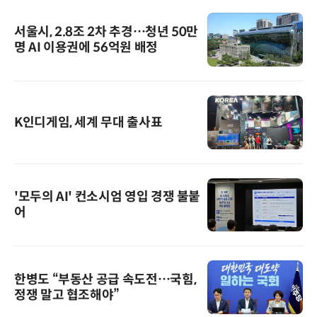
서울시, 2.8조 2차 추경…청년 50만
명 AI 이용권에 56억원 배정
K인디게임, 세계 무대 출사표
'모두의 AI' 컨소시엄 영입 경쟁 불붙
어
한병도 “부동산 공급 속도전…국힘,
정쟁 말고 협조해야”