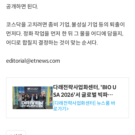
공개하면 된다.
코스닥을 고치려면 좀비 기업, 불성실 기업 등의 퇴출이
먼저다. 정화 작업을 먼저 한 뒤 그 물을 어디에 담을지,
어디로 합칠지 결정하는 것이 맞는 순서다.
editorial@etnews.com
다래전략사업화센터, 'BIO U
SA 2026'서 글로벌 빅파마
와의 비즈니스 미팅 지원…K
[다래전략사업화센터] 뉴스룸 바
로가기>
-바이오 해외 진출 교두보 확
보