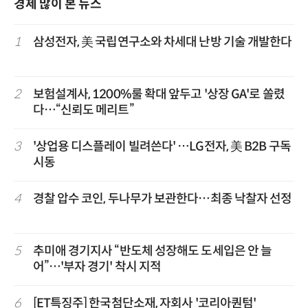
경제 많이 본 뉴스
1
삼성전자, 美 국립연구소와 차세대 난방 기술 개발한다
2
보험설계사, 1200%룰 확대 앞두고 '상장 GA'로 쏠렸
다…“신뢰도 메리트”
3
'상업용 디스플레이 빌려쓴다' …LG전자, 美 B2B 구독
시동
4
경찰 압수 코인, 두나무가 보관한다…최종 낙찰자 선정
5
추미애 경기지사 “반도체 성장해도 도세입은 안 늘
어”…'부자 경기' 착시 지적
6
[ET특징주] 한국첨단소재, 자회사 '코리아퀀텀'