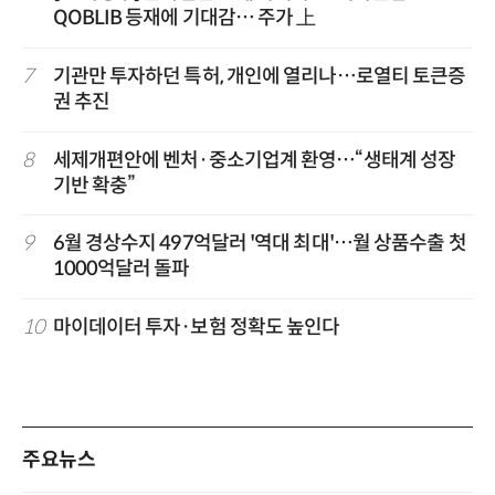
QOBLIB 등재에 기대감… 주가 上
7
기관만 투자하던 특허, 개인에 열리나…로열티 토큰증
권 추진
8
세제개편안에 벤처·중소기업계 환영…“생태계 성장
기반 확충”
9
6월 경상수지 497억달러 '역대 최대'…월 상품수출 첫
1000억달러 돌파
10
마이데이터 투자·보험 정확도 높인다
주요뉴스