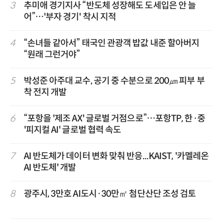
3
추미애 경기지사 “반도체 성장해도 도세입은 안 늘
어”…'부자 경기' 착시 지적
4
“손녀들 같아서” 태국인 관광객 밥값 내준 할아버지
“원래 그런거야”
5
박성준 아주대 교수, 공기 중 수분으로 200㎛ 피부 부
착 전지 개발
6
“포항을 '제조 AX' 글로벌 거점으로”…포항TP, 한·중
'피지컬 AI' 글로벌 협력 속도
7
AI 반도체가 데이터 변화 맞춰 반응...KAIST, '카멜레온
AI 반도체' 개발
8
광주시, 3만호 AI도시·30만㎡ 첨단산단 조성 검토