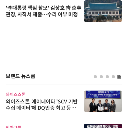
'李대통령 핵심 참모' 김상호 靑 춘추
관장, 사직서 제출…수리 여부 미정
브랜드 뉴스룸
와이즈스톤
와이즈스톤, 에이데이타 'SCV 기반
수집 데이터'에 DQ인증 최고 등급
수여
인아그룹