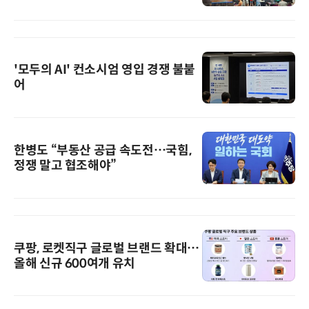
'모두의 AI' 컨소시엄 영입 경쟁 불붙
어
한병도 “부동산 공급 속도전…국힘,
정쟁 말고 협조해야”
쿠팡, 로켓직구 글로벌 브랜드 확대…
올해 신규 600여개 유치