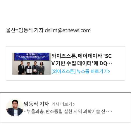
울산=임동식 기자 dslim@etnews.com
와이즈스톤, 에이데이타 'SC
V 기반 수집 데이터'에 DQ인
증 최고 등급 수여
[와이즈스톤] 뉴스룸 바로가기>
임동식 기자
기사 더보기
부울과총, 탄소중립 실현 지역 과학기술 산·학·연·관 협력 모색