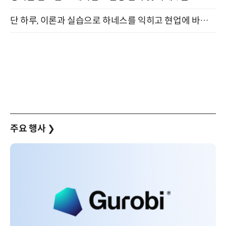
단 하루, 이론과 실습으로 하네스를 익히고 현업에 바로 쓰는 핸즈온 워크숍 (8/20)
주요 행사
❯