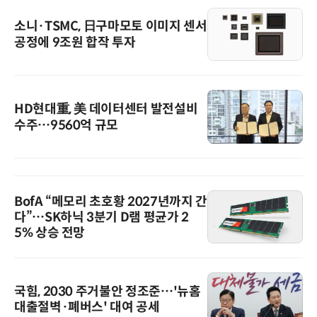
소니·TSMC, 日구마모토 이미지 센서
공정에 9조원 합작 투자
HD현대重, 美 데이터센터 발전설비
수주…9560억 규모
BofA “메모리 초호황 2027년까지 간
다”…SK하닉 3분기 D램 평균가 2
5% 상승 전망
국힘, 2030 주거불안 정조준…'뉴홈
대출절벽·폐버스' 대여 공세