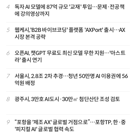
4
독자 AI 모델에 87억 규모 '교재' 투입…문제·전공책
에 강의영상까지
5
웹케시,'B2B 바이브코딩' 플랫폼 'AXPort' 출시…AX
시장 본격 공략
6
오픈AI, 챗GPT 무료도 최신 모델 무한 지원…'아스트
라' 출시 연기
7
서울시, 2.8조 2차 추경…청년 50만명 AI 이용권에 56
억원 배정
8
광주시, 3만호 AI도시·30만㎡ 첨단산단 조성 검토
9
“포항을 '제조 AX' 글로벌 거점으로”…포항TP, 한·중
'피지컬 AI' 글로벌 협력 속도