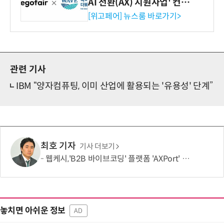
AI 전환(AX) 지원사업' 컨소
시엄 선정
[위고페어] 뉴스룸 바로가기>
관련 기사
IBM “양자컴퓨팅, 이미 산업에 활용되는 '유용성' 단계”
최호 기자
기사 더보기
웹케시,'B2B 바이브코딩' 플랫폼 'AXPort' 출시…AX 시장 본격 공략
놓치면 아쉬운 정보
AD