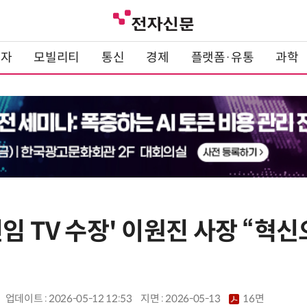
전자
모빌리티
통신
경제
플랫폼·유통
과학
임 TV 수장' 이원진 사장 “혁신
업데이트 : 2026-05-12 12:53
지면 :
2026-05-13
16면