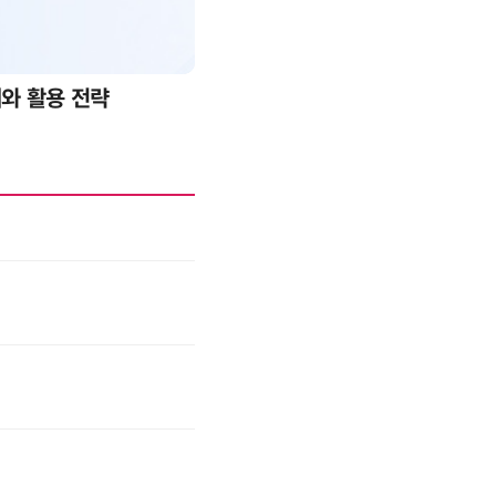
례와 활용 전략
AI 핀옵스 실전 세미나: 폭증하는