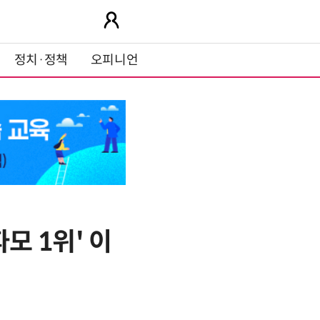
정치·정책
오피니언
모 1위' 이