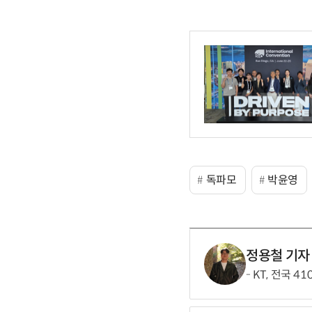
독파모
박윤영
정용철 기자
KT, 전국 4