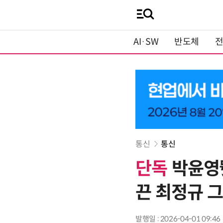
AI·SW
반도체
통신
통신
단독
박윤영號
끈 최정규 
발행일 : 2026-04-01 09:46