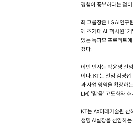
경험이 풍부하다는 점이
최 그룹장은 LG AI연
께 초거대 AI '엑사원'
있는 독파모 프로젝트에서
졌다.
이번 인사는 박윤영 신임
이다. KT는 전임 김영섭
과 사업 영역을 확장하는 
LM) '믿:음' 고도화와
KT는 AX미래기술원 산하
생명 AI실장을 선임하는 