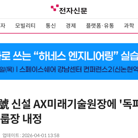
전자
모빌리티
통신
경제
플랫폼·유통
과학
 신설 AX미래기술원장에 '독파
그룹장 내정
업데이트 : 2026-04-01 13:58