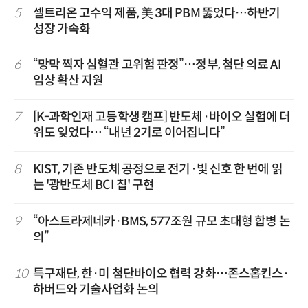
5
셀트리온 고수익 제품, 美 3대 PBM 뚫었다…하반기
성장 가속화
6
“망막 찍자 심혈관 고위험 판정”…정부, 첨단 의료 AI
임상 확산 지원
7
[K-과학인재 고등학생 캠프] 반도체·바이오 실험에 더
위도 잊었다… “내년 2기로 이어집니다”
8
KIST, 기존 반도체 공정으로 전기·빛 신호 한 번에 읽
는 '광반도체 BCI 칩' 구현
9
“아스트라제네카·BMS, 577조원 규모 초대형 합병 논
의”
10
특구재단, 한·미 첨단바이오 협력 강화…존스홉킨스·
하버드와 기술사업화 논의