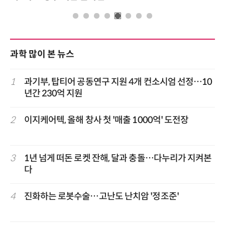
과학 많이 본 뉴스
1
과기부, 탑티어 공동연구 지원 4개 컨소시엄 선정…10
년간 230억 지원
2
이지케어텍, 올해 창사 첫 '매출 1000억' 도전장
3
1년 넘게 떠돈 로켓 잔해, 달과 충돌…다누리가 지켜본
다
4
진화하는 로봇수술…고난도 난치암 '정조준'