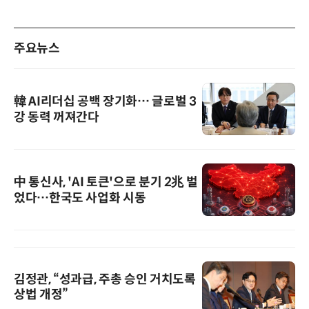
주요뉴스
韓 AI리더십 공백 장기화… 글로벌 3
강 동력 꺼져간다
中 통신사, 'AI 토큰'으로 분기 2兆 벌
었다…한국도 사업화 시동
김정관, “성과급, 주총 승인 거치도록
상법 개정”