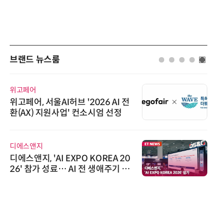
브랜드 뉴스룸
위고페어
위고페어, 서울AI허브 '2026 AI 전
환(AX) 지원사업' 컨소시엄 선정
디에스앤지
디에스앤지, 'AI EXPO KOREA 20
26' 참가 성료… AI 전 생애주기 아
우르는 통합 솔루션 선봬