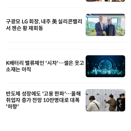
구광모 LG 회장, 내주 美 실리콘밸리
서 젠슨 황 재회동
K배터리 밸류체인 '시차'…셀은 웃고
소재는 아직
반도체 성장에도 '고용 한파'…올해
취업자 증가 전망 10만명대로 대폭
'하향'