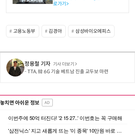
로가기>
-바이오 해외 진출 교두보 확
보
고용노동부
김경아
삼성바이오에피스
정용철 기자
기사 더보기
TTA, 韓 6G 기술 베트남 진출 교두보 마련
놓치면 아쉬운 정보
AD