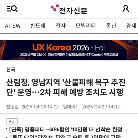
AI·SW
반도체
전자
모빌리티
통신
경제
전국
산림청, 영남지역 '산불피해 복구 추진
단' 운영…2차 피해 예방 조치도 시행
발행일 : 2025-04-29 14:02
업데이트 : 2025-04-29 14:02
[단독] 명품퍼터 ~60%할인 '10만원'대 선착순 한정판매!