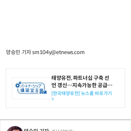
양승민 기자 sm104y@etnews.com
태양유전, 파트너십 구축 선
언 갱신…지속가능한 공급망
협력 강화
[한국태양유전] 뉴스룸 바로가기
>