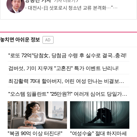
양승민 기자
기사 더보기
대전시-日 삿포로시 청소년 교류 본격화…“미래세대가 잇는 도시외교”
놓치면 아쉬운 정보
AD