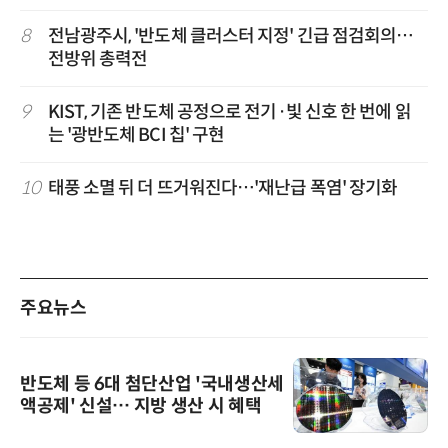
8
전남광주시, '반도체 클러스터 지정' 긴급 점검회의…
전방위 총력전
9
KIST, 기존 반도체 공정으로 전기·빛 신호 한 번에 읽
는 '광반도체 BCI 칩' 구현
10
태풍 소멸 뒤 더 뜨거워진다…'재난급 폭염' 장기화
주요뉴스
반도체 등 6대 첨단산업 '국내생산세
액공제' 신설… 지방 생산 시 혜택