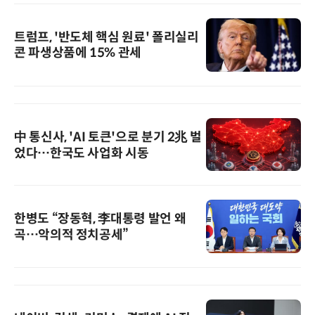
트럼프, '반도체 핵심 원료' 폴리실리
콘 파생상품에 15% 관세
中 통신사, 'AI 토큰'으로 분기 2兆 벌
었다…한국도 사업화 시동
한병도 “장동혁, 李대통령 발언 왜
곡…악의적 정치공세”