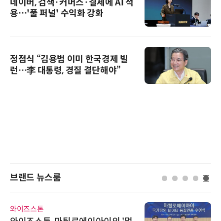
네이버, 검색·커머스·결제에 AI 적
용…'풀 퍼널' 수익화 강화
정점식 “김용범 이미 한국경제 빌
런…李 대통령, 경질 결단해야”
브랜드 뉴스룸
한국태양유전