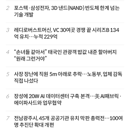
2
포스텍·삼성전자, 3D 낸드(NAND) 반도체 한계 넘는
기술 개발
3
레디로버스트머신, VC 30여곳 경쟁 끝 시리즈B 134
억 유치…누적 229억
4
“손녀들 같아서” 태국인 관광객 밥값 내준 할아버지
“원래 그런거야”
5
사장 장난에 직원 5m 아래로 추락…노동부, 업체 감독
직접 나섰다
6
장성에 20㎿ AI 데이터센터 구축 본격…美 AI패브릭·
에이파사드와 업무협약
7
전남광주시, 45개 공공기관 유치 막판 총력전…100여
명 추진단 확대 개편