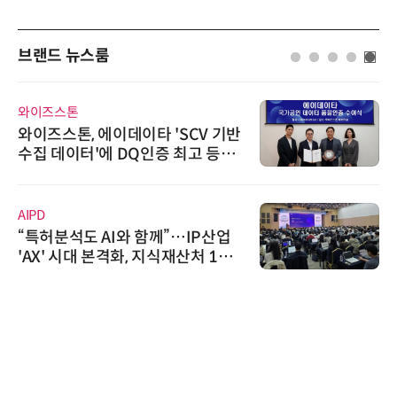
브랜드 뉴스룸
와이즈스톤
와이즈스톤, 에이데이타 'SCV 기반
수집 데이터'에 DQ인증 최고 등급
수여
AIPD
“특허분석도 AI와 함께”…IP산업
'AX' 시대 본격화, 지식재산처 1호
AI IP데이터분석사 탄생