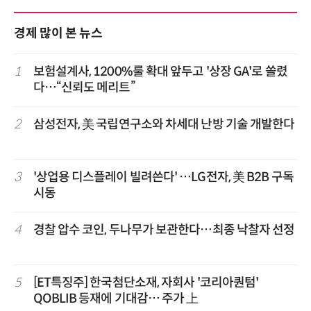
경제 많이 본 뉴스
1
보험설계사, 1200%룰 확대 앞두고 '상장 GA'로 쏠렸
다…“신뢰도 메리트”
2
삼성전자, 美 국립연구소와 차세대 난방 기술 개발한다
3
'상업용 디스플레이 빌려쓴다' …LG전자, 美 B2B 구독
시동
4
경찰 압수 코인, 두나무가 보관한다…최종 낙찰자 선정
5
[ET특징주] 한국첨단소재, 자회사 '코리아퀀텀'
QOBLIB 등재에 기대감… 주가 上