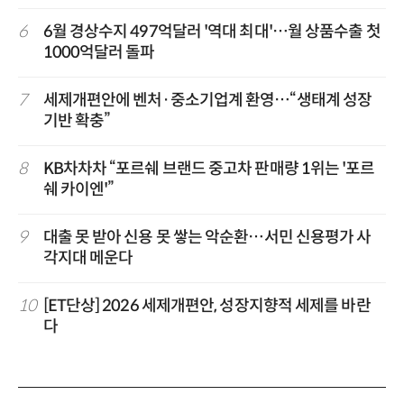
6
6월 경상수지 497억달러 '역대 최대'…월 상품수출 첫
1000억달러 돌파
7
세제개편안에 벤처·중소기업계 환영…“생태계 성장
기반 확충”
8
KB차차차 “포르쉐 브랜드 중고차 판매량 1위는 '포르
쉐 카이엔'”
9
대출 못 받아 신용 못 쌓는 악순환…서민 신용평가 사
각지대 메운다
10
[ET단상] 2026 세제개편안, 성장지향적 세제를 바란
다