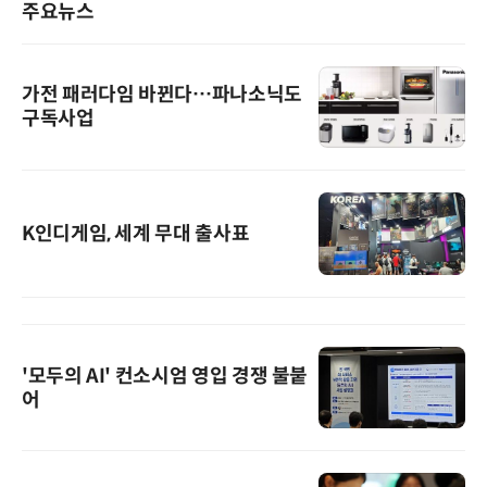
주요뉴스
가전 패러다임 바뀐다…파나소닉도
구독사업
K인디게임, 세계 무대 출사표
'모두의 AI' 컨소시엄 영입 경쟁 불붙
어