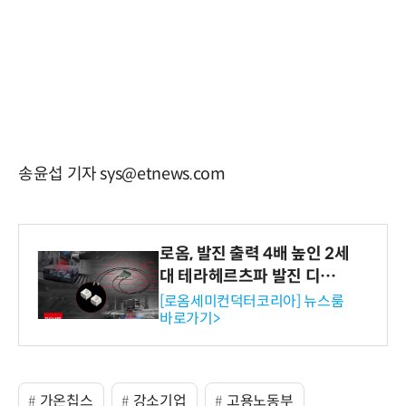
송윤섭 기자 sys@etnews.com
로옴, 발진 출력 4배 높인 2세
대 테라헤르츠파 발진 디바이
스 개발
[로옴세미컨덕터코리아] 뉴스룸
바로가기>
가온칩스
강소기업
고용노동부