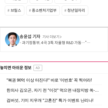
브릴스
중소벤처기업부
청년일자리
송윤섭 기자
기사 더보기
과기정통부, 4극 3특 자율형 R&D 가동…“지역이 직접 미래 성장동력 찾는다”
놓치면 아쉬운 정보
AD