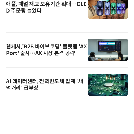
애플, 패널 재고 보유기간 확대…OLE
D 주문량 늘었다
웹케시,'B2B 바이브코딩' 플랫폼 'AX
Port' 출시…AX 시장 본격 공략
AI 데이터센터, 전력반도체 업계 '새
먹거리' 급부상