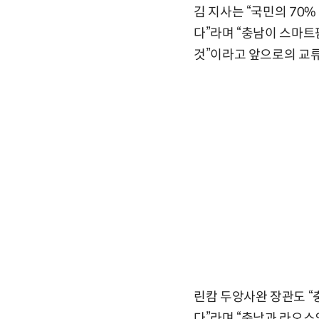
김 지사는 “국민의 70
다”라며 “충남이 스마트
것”이라고 앞으로의 교
린캄 두앙사완 장관도 “
다”라며 “충남과 라오스