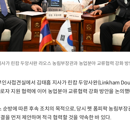
지사가 린캄 두앙사완 라오스 농림부장관과 농업분야 교류협력 강화 방
인사접견실에서 김태흠 지사가 린캄 두앙사완(Linkham Douan
로자 지원 협력에 이어 농업분야 교류협력 강화 방안을 논의했
스 순방에 따른 후속 조치의 목적으로, 당시 펫 폼피팍 농림부
결을 먼저 제안하며 적극 협력할 것을 약속한 바 있다.