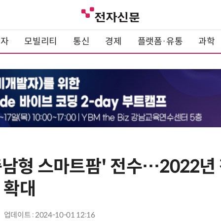
전자
모빌리티
통신
경제
플랫폼·유통
과학
남형 스마트팜' 전수…2022년 
 확대
업데이트 : 2024-10-01 12:16