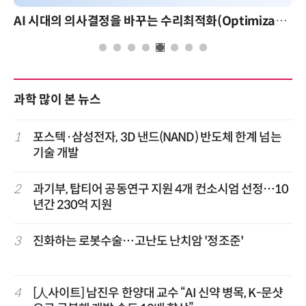
AI 시대의 의사결정을 바꾸는 수리최적화(Optimization): 실제 산업 적용 사례와 활용 전략
과학 많이 본 뉴스
1
포스텍·삼성전자, 3D 낸드(NAND) 반도체 한계 넘는
기술 개발
2
과기부, 탑티어 공동연구 지원 4개 컨소시엄 선정…10
년간 230억 지원
3
진화하는 로봇수술…고난도 난치암 '정조준'
4
[人사이트] 남진우 한양대 교수 “AI 신약 병목, K-문샷