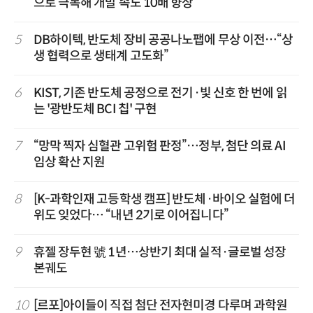
으로 극복해 개발 속도 10배 향상”
5
DB하이텍, 반도체 장비 공공나노팹에 무상 이전…“상
생 협력으로 생태계 고도화”
6
KIST, 기존 반도체 공정으로 전기·빛 신호 한 번에 읽
는 '광반도체 BCI 칩' 구현
7
“망막 찍자 심혈관 고위험 판정”…정부, 첨단 의료 AI
임상 확산 지원
8
[K-과학인재 고등학생 캠프] 반도체·바이오 실험에 더
위도 잊었다… “내년 2기로 이어집니다”
9
휴젤 장두현 號 1년…상반기 최대 실적·글로벌 성장
본궤도
10
[르포]아이들이 직접 첨단 전자현미경 다루며 과학원