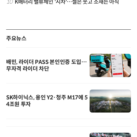
10
K배터리 밸류체인 '시차'…셀은 웃고 소재는 아직
주요뉴스
배민, 라이더 PASS 본인인증 도입…
무자격 라이더 차단
SK하이닉스, 용인 Y2·청주 M17에 5
4조원 투자