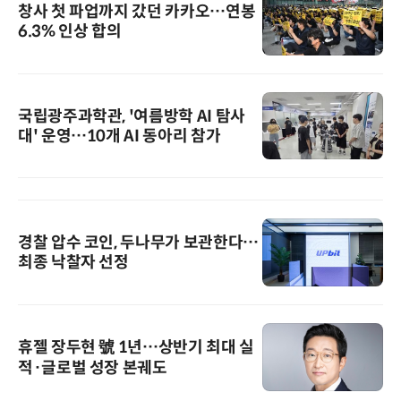
창사 첫 파업까지 갔던 카카오…연봉
6.3% 인상 합의
국립광주과학관, '여름방학 AI 탐사
대' 운영…10개 AI 동아리 참가
경찰 압수 코인, 두나무가 보관한다…
최종 낙찰자 선정
휴젤 장두현 號 1년…상반기 최대 실
적·글로벌 성장 본궤도