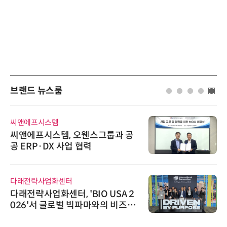
브랜드 뉴스룸
디에스앤지
룹과 공
디에스앤지, 'AI EXPO KORE
26' 참가 성료… AI 전 생애
우르는 통합 솔루션 선봬
와이즈스톤
USA 2
와이즈스톤, 에이데이타 'SC
의 비즈니
수집 데이터'에 DQ인증 최고
해외 진출
수여