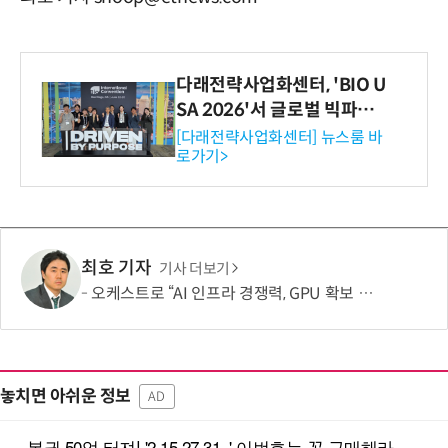
다래전략사업화센터, 'BIO U
SA 2026'서 글로벌 빅파마
와의 비즈니스 미팅 지원…K
[다래전략사업화센터] 뉴스룸 바
로가기>
-바이오 해외 진출 교두보 확
보
최호 기자
기사 더보기
오케스트로 “AI 인프라 경쟁력, GPU 확보 넘어 '운영 효율'이 좌우”
놓치면 아쉬운 정보
AD