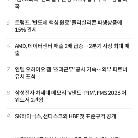
혹
5
트럼프, '반도체 핵심 원료' 폴리실리콘 파생상품에
15% 관세
6
AMD, 데이터센터 매출 2배 급증…2분기 사상 최대 매
출
7
인텔 오하이오 팹 '초과근무' 공사 가속…외부 파트너
유치 포석
8
삼성전자 차세대 메모리 'V낸드·PIM', FMS 2026 어
워드서 2관왕
9
SK하이닉스, 샌디스크와 HBF 첫 표준규격 공개