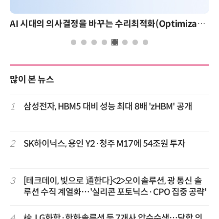
AI 시대의 의사결정을 바꾸는 수리최적화(Optimization): 실제 산업 적용 사례와 활용 전략
AI 핀옵스 실전 세미나: 폭증하는 
많이 본 뉴스
1
삼성전자, HBM5 대비 성능 최대 8배 'zHBM' 공개
2
SK하이닉스, 용인 Y2·청주 M17에 54조원 투자
3
[테크데이, 빛으로 通한다]<2>오이솔루션, 광 통신 솔
루션 수직 계열화…'실리콘 포토닉스·CPO 집중 공략'
4
檢, LG화학·한화솔루션 등 7개사 압수수색…담합 의