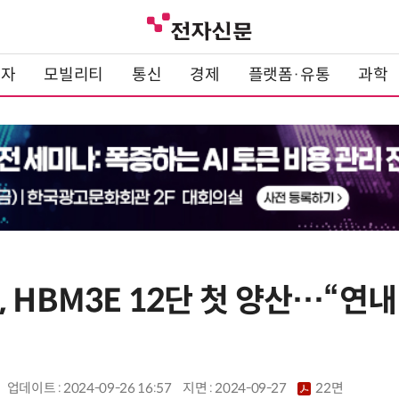
전자
모빌리티
통신
경제
플랫폼·유통
과학
 HBM3E 12단 첫 양산…“연내
업데이트 : 2024-09-26 16:57
지면 :
2024-09-27
22면