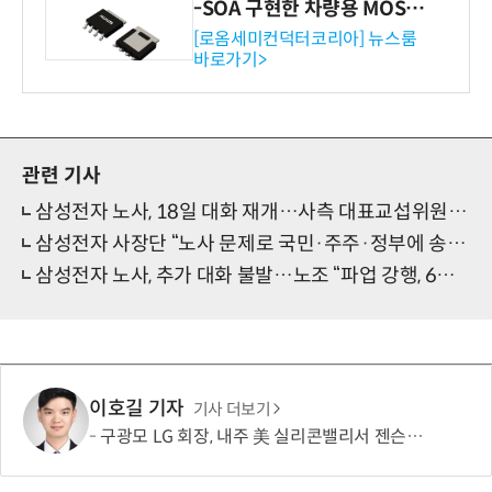
-SOA 구현한 차량용 MOSF
ET 개발
[로옴세미컨덕터코리아] 뉴스룸
바로가기>
관련 기사
삼성전자 노사, 18일 대화 재개…사측 대표교섭위원 교체
삼성전자 사장단 “노사 문제로 국민·주주·정부에 송구…고개 숙여 사과”
삼성전자 노사, 추가 대화 불발…노조 “파업 강행, 6월 이후 협의”
이호길 기자
기사 더보기
구광모 LG 회장, 내주 美 실리콘밸리서 젠슨 황 재회동