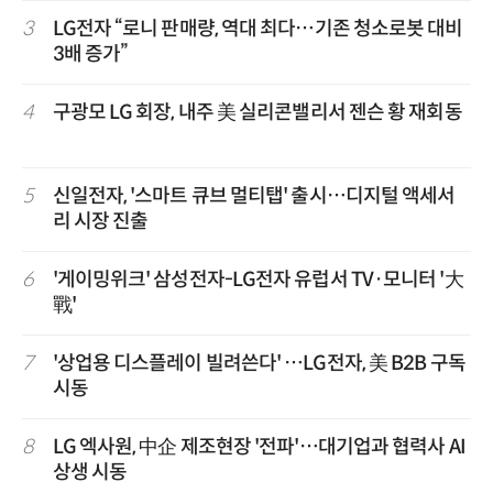
3
LG전자 “로니 판매량, 역대 최다…기존 청소로봇 대비
3배 증가”
4
구광모 LG 회장, 내주 美 실리콘밸리서 젠슨 황 재회동
5
신일전자, '스마트 큐브 멀티탭' 출시…디지털 액세서
리 시장 진출
6
'게이밍위크' 삼성전자-LG전자 유럽서 TV·모니터 '大
戰'
7
'상업용 디스플레이 빌려쓴다' …LG전자, 美 B2B 구독
시동
8
LG 엑사원, 中企 제조현장 '전파'…대기업과 협력사 AI
상생 시동