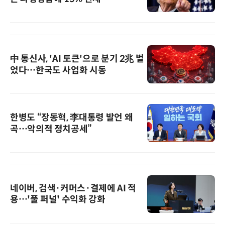
中 통신사, 'AI 토큰'으로 분기 2兆 벌
었다…한국도 사업화 시동
한병도 “장동혁, 李대통령 발언 왜
곡…악의적 정치공세”
네이버, 검색·커머스·결제에 AI 적
용…'풀 퍼널' 수익화 강화