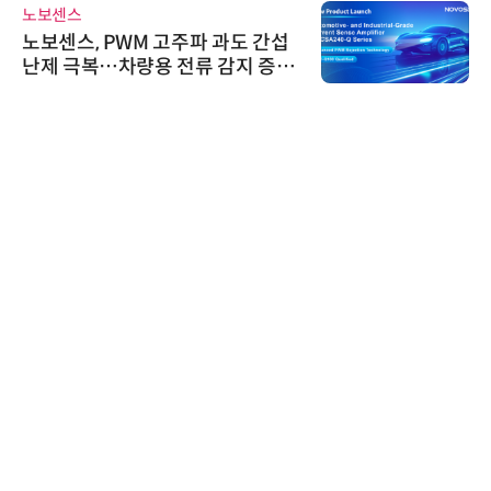
노보센스
노보센스, PWM 고주파 과도 간섭
난제 극복…차량용 전류 감지 증폭
기