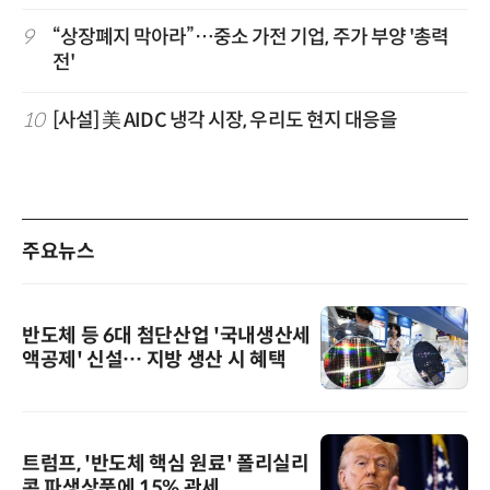
9
“상장폐지 막아라”…중소 가전 기업, 주가 부양 '총력
전'
10
[사설] 美 AIDC 냉각 시장, 우리도 현지 대응을
주요뉴스
반도체 등 6대 첨단산업 '국내생산세
액공제' 신설… 지방 생산 시 혜택
트럼프, '반도체 핵심 원료' 폴리실리
콘 파생상품에 15% 관세