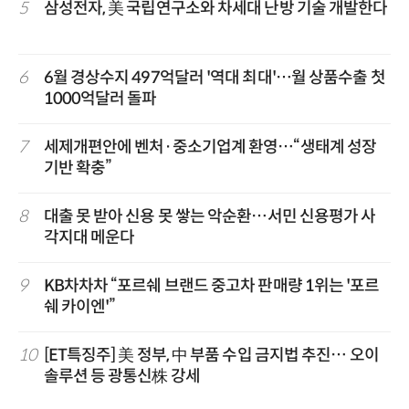
5
삼성전자, 美 국립연구소와 차세대 난방 기술 개발한다
6
6월 경상수지 497억달러 '역대 최대'…월 상품수출 첫
1000억달러 돌파
7
세제개편안에 벤처·중소기업계 환영…“생태계 성장
기반 확충”
8
대출 못 받아 신용 못 쌓는 악순환…서민 신용평가 사
각지대 메운다
9
KB차차차 “포르쉐 브랜드 중고차 판매량 1위는 '포르
쉐 카이엔'”
10
[ET특징주] 美 정부, 中 부품 수입 금지법 추진… 오이
솔루션 등 광통신株 강세