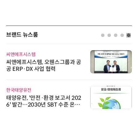
브랜드 뉴스룸
씨앤에프시스템
씨앤에프시스템, 오웬스그룹과 공
공 ERP·DX 사업 협력
한국태양유전
태양유전, '안전·환경 보고서 202
6' 발간…2030년 SBT 수준 온실
가스 감축 추진