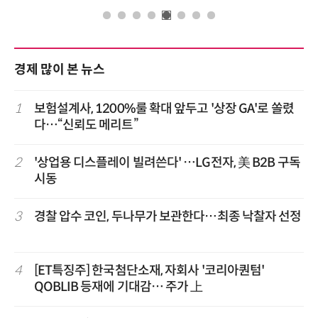
경제 많이 본 뉴스
1
보험설계사, 1200%룰 확대 앞두고 '상장 GA'로 쏠렸
다…“신뢰도 메리트”
2
'상업용 디스플레이 빌려쓴다' …LG전자, 美 B2B 구독
시동
3
경찰 압수 코인, 두나무가 보관한다…최종 낙찰자 선정
4
[ET특징주] 한국첨단소재, 자회사 '코리아퀀텀'
QOBLIB 등재에 기대감… 주가 上