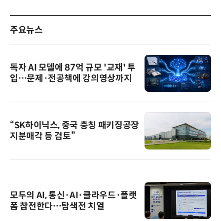
주요뉴스
독자 AI 모델에 87억 규모 '교재' 투
입…문제·전공책에 강의영상까지
“SK하이닉스, 중국 충칭 패키징공장
지분매각 등 검토”
모두의 AI, 통신·AI·클라우드·플랫
폼 참전한다…탐색전 치열