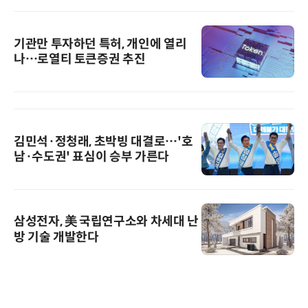
기관만 투자하던 특허, 개인에 열리
나…로열티 토큰증권 추진
김민석·정청래, 초박빙 대결로…'호
남·수도권' 표심이 승부 가른다
삼성전자, 美 국립연구소와 차세대 난
방 기술 개발한다