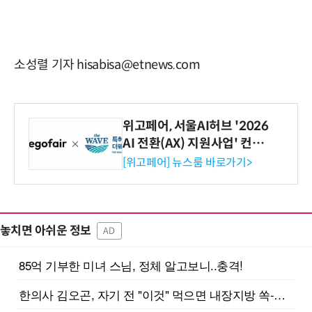
소성렬 기자 hisabisa@etnews.com
위고페어, 서울AI허브 '2026
AI 전환(AX) 지원사업' 컨소
시엄 선정
[위고페어] 뉴스룸 바로가기>
놓치면 아쉬운 정보
AD