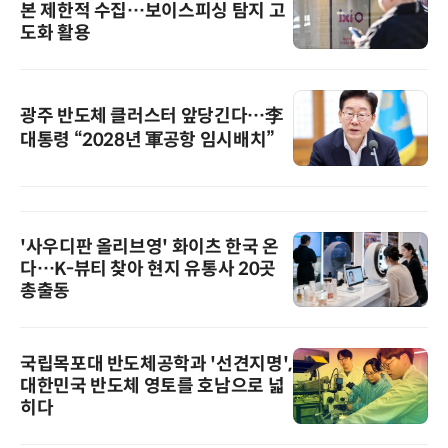
본 제한적 수집…보이스피싱 탐지 고
도화 활용
광주 반도체 클러스터 앞당긴다…李
대통령 “2028년 軍공항 임시배치”
'사우디판 올리브영' 화이츠 한국 온
다…K-뷰티 찾아 현지 유통사 20곳
총출동
국립목포대 반도체공학과 '선견지명',
대한민국 반도체 영토를 호남으로 넓
히다