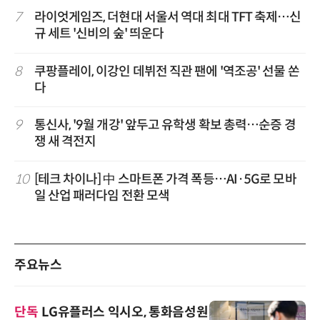
7
라이엇게임즈, 더현대 서울서 역대 최대 TFT 축제…신
규 세트 '신비의 숲' 띄운다
8
쿠팡플레이, 이강인 데뷔전 직관 팬에 '역조공' 선물 쏜
다
9
통신사, '9월 개강' 앞두고 유학생 확보 총력…순증 경
쟁 새 격전지
10
[테크 차이나] 中 스마트폰 가격 폭등…AI·5G로 모바
일 산업 패러다임 전환 모색
주요뉴스
단독
LG유플러스 익시오, 통화음성원