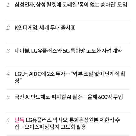
1
삼성전자, 삼성 월렛에 코레일 '종이 없는 승차권' 도입
2
K인디게임, 세계 무대 출사표
3
네이블, LG유플러스와 5G 특화망 고도화 사업 계약
4
LGU+, AIDC에 2조 투자…“외부 조달 없이 단계적 확
장”
5
국산 AI 반도체로 피지컬 AI 실증…올해 600억 투입
6
단독
LG유플러스 익시오, 통화음성원본 제한적 수
집…보이스피싱 탐지 고도화 활용