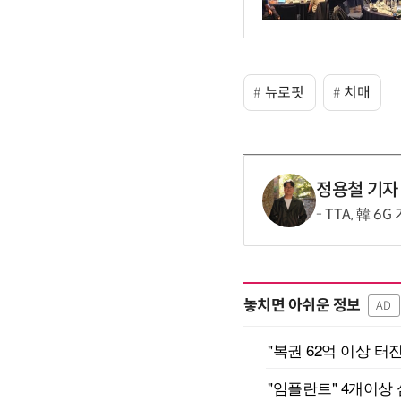
뉴로핏
치매
정용철 기자
TTA, 韓 6
놓치면 아쉬운 정보
AD