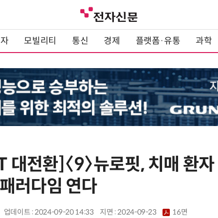
전자
모빌리티
통신
경제
플랫폼·유통
과학
IT 대전환]〈9〉뉴로핏, 치매 환자
단' 패러다임 연다
업데이트 : 2024-09-20 14:33
지면 :
2024-09-23
16면