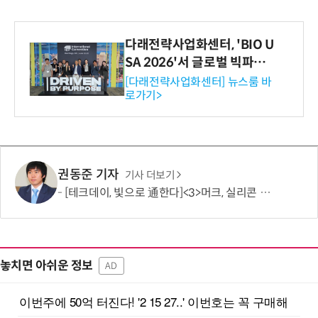
다래전략사업화센터, 'BIO U
SA 2026'서 글로벌 빅파마
와의 비즈니스 미팅 지원…K
[다래전략사업화센터] 뉴스룸 바
로가기>
-바이오 해외 진출 교두보 확
보
권동준 기자
기사 더보기
[테크데이, 빛으로 通한다]<3>머크, 실리콘 포토닉스 공략 개시…'신성장 동력 확보'
놓치면 아쉬운 정보
AD