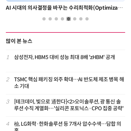
AI 시대의 의사결정을 바꾸는 수리최적화(Optimization): 실제 산업 적용 사례와 활용 전략
많이 본 뉴스
1
삼성전자, HBM5 대비 성능 최대 8배 'zHBM' 공개
2
TSMC 핵심 패키징 외주 확대…AI 반도체 제조 병목 해
소 기대
3
[테크데이, 빛으로 通한다]<2>오이솔루션, 광 통신 솔
루션 수직 계열화…'실리콘 포토닉스·CPO 집중 공략'
4
檢, LG화학·한화솔루션 등 7개사 압수수색…담합 의
혹