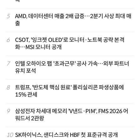
5
AMD, 데이터센터 매출 2배 급증…2분기 사상 최대 매
출
6
CSOT, '잉크젯 OLED'로 모니터·노트북 공략 본격
화…MSI 모니터 공개
7
인텔 오하이오 팹 '초과근무' 공사 가속…외부 파트너
유치 포석
8
트럼프, '반도체 핵심 원료' 폴리실리콘 파생상품에
15% 관세
9
삼성전자 차세대 메모리 'V낸드·PIM', FMS 2026 어
워드서 2관왕
10
SK하이닉스, 샌디스크와 HBF 첫 표준규격 공개