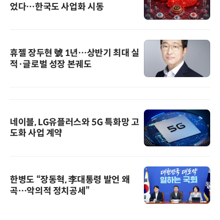
었다…한국도 사업화 시동
휴젤 장두현 號 1년…상반기 최대 실
적·글로벌 성장 본궤도
네이블, LG유플러스와 5G 특화망 고
도화 사업 계약
한병도 “장동혁, 李대통령 발언 왜
곡…악의적 정치공세”